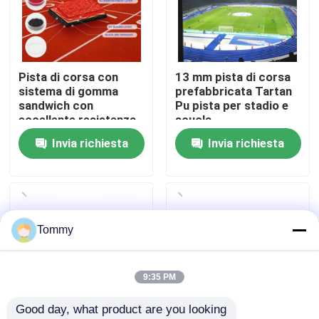
Chi Siamo
Pista di corsa con
13 mm pista di corsa
Visita alla fabbrica
sistema di gomma
prefabbricata Tartan
sandwich con
Pu pista per stadio e
eccellente resistenza
scuola
Controllo di qualità
alle intemperie
Invia richiesta
Invia richiesta
Contattaci
Notizie
Tommy
Casi
9:35 PM
Good day, what product are you looking 
Chiedi un preventivo