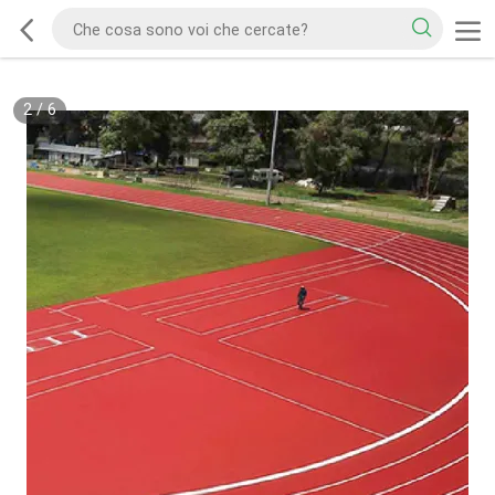
2
/
6