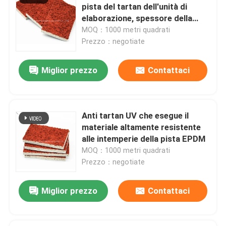
pista del tartan dell'unità di
elaborazione, spessore della
Stuoia di gomma della palestra
pavimentazione 13mm di sport
MOQ：1000 metri quadrati
all'aperto
Prezzo：negotiate
pista di corsa ibrida
Miglior prezzo
Contattaci
Sport argilla rossa
Anti tartan UV che esegue il
materiale altamente resistente
alle intemperie della pista EPDM
MOQ：1000 metri quadrati
Prezzo：negotiate
Miglior prezzo
Contattaci