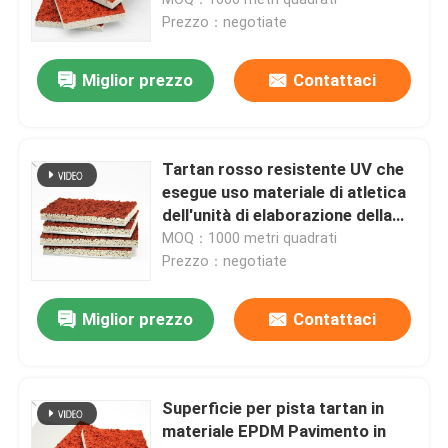
Prezzo：negotiate
Pista corrente di gomma di EPDM
Miglior prezzo
Contattaci
Sistema del panino che esegue pista
Tartan rosso resistente UV che
Pista corrente prefabbricata
esegue uso materiale di atletica
dell'unità di elaborazione della
pista
MOQ：1000 metri quadrati
pista da corsa in poliuretano
Prezzo：negotiate
Campi da calcio artificiali
Miglior prezzo
Contattaci
Campo di padel
Superficie per pista tartan in
materiale EPDM Pavimento in
Pista da corsa porosa