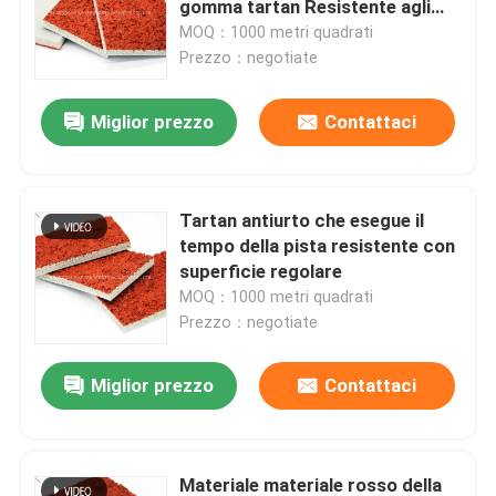
gomma tartan Resistente agli
agenti atmosferici
MOQ：1000 metri quadrati
Tappeto erboso artificiale dell'erba del giardino
Prezzo：negotiate
Miglior prezzo
Contattaci
Pavimenti sportivi in poliuretano
Pavimentazione acrilica di sport
Tartan antiurto che esegue il
tempo della pista resistente con
Accessori artificiali del prato inglese
superficie regolare
MOQ：1000 metri quadrati
Prezzo：negotiate
Macchinario di costruzione elettrico
Miglior prezzo
Contattaci
Pavimentazione di sport del PVC
Pavimentazione di collegamento di pallacanestro
Materiale materiale rosso della