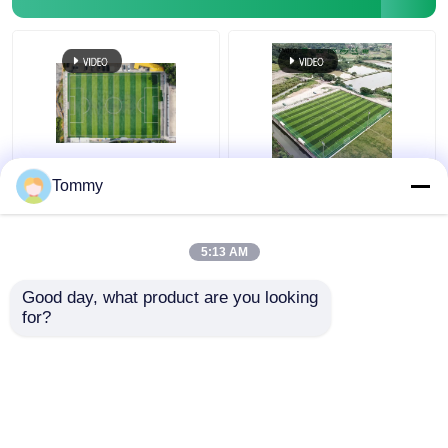
Ottima resistenza alle
Campo di calcio
Tommy
intemperie erba
artificiale certificato
artificiale 50 mm
FIFA
altezza del palo elevata
5:13 AM
flessibilità
Miglior prezzo
Miglior prezzo
Good day, what product are you looking 
for?
Contattaci
Contattaci
Osservi più