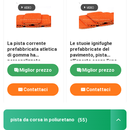
La pista corrente
Le stuoie ignifughe
prefabbricata atletica
prefabbricate del
di gomma ha
pavimento, pista
personalizzato
all'aperto sorge l'uso
ignifugo
della pista
Miglior prezzo
Miglior prezzo
Contattaci
Contattaci
pista da corsa in poliuretano
(55)