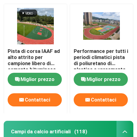
Pista di corsa IAAF ad
Performance per tutti i
alto attrito per
periodi climatici pista
campione libero di
di poliuretano di
cemento bituminoso
plastica a versamento
completo con elevato
Miglior prezzo
Miglior prezzo
attrito
Contattaci
Contattaci
Campi da calcio artificiali
(118)