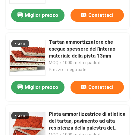
Miglior prezzo
Contattaci
Chi Siamo
Visita alla fabbrica
Tartan ammortizzatore che
esegue spessore dell'interno
Controllo di qualità
materiale della pista 13mm
MOQ：1000 metri quadrati
Prezzo：negotiate
Contattaci
Miglior prezzo
Contattaci
Notizie
Casi
Pista ammortizzatrice di atletica
del tartan, pavimento ad alta
resistenza della palestra del
Chiedi un preventivo
tartan di forza
MOQ：1000 metri quadrati