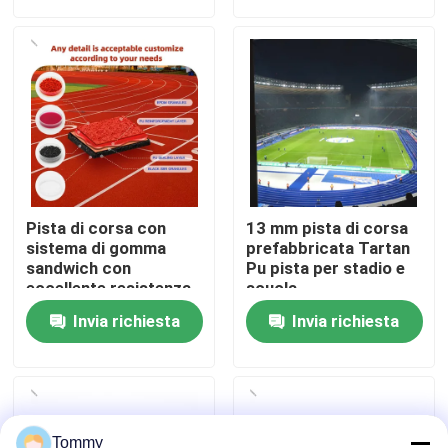
Chi Siamo
Visita alla fabbrica
Controllo di qualità
Pista di corsa con
13 mm pista di corsa
Contattaci
sistema di gomma
prefabbricata Tartan
sandwich con
Pu pista per stadio e
eccellente resistenza
scuola
alle intemperie
Notizie
Invia richiesta
Invia richiesta
Casi
Chiedi un preventivo
Tommy