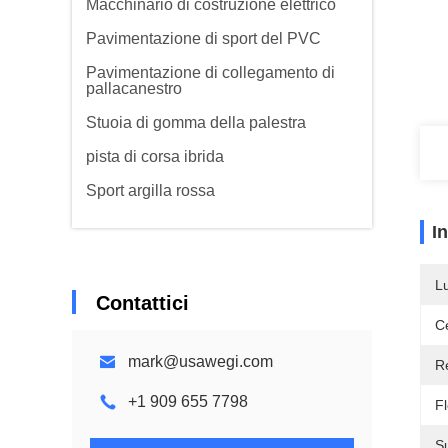
Macchinario di costruzione elettrico
Pavimentazione di sport del PVC
Pavimentazione di collegamento di
pallacanestro
Stuoia di gomma della palestra
pista di corsa ibrida
Sport argilla rossa
I
L
Contattici
Ce
mark@usawegi.com
R
+1 909 655 7798
Fl
Su