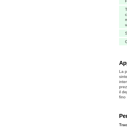
F
T
c
m
u
S
Ap
La p
sint
inte
prez
il d
fino
Pe
Trac