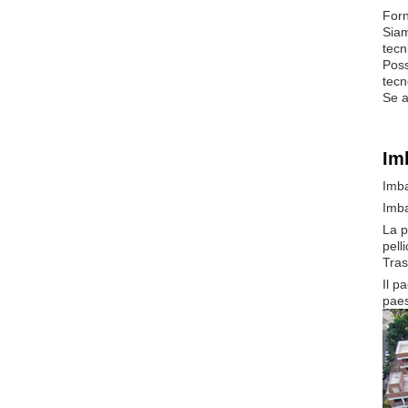
Forn
Siam
tecn
Poss
tecn
Se a
Im
Imba
Imba
La p
pell
Tras
Il p
paes