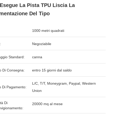
Esegue La Pista TPU Liscia La
mentazione Del Tipo
1000 metri quadrati
:
Negoziabile
aggio Standard:
canna
o Di Consegna:
entro 15 giorni dal saldo
L/C, T/T, Moneygram, Paypal, Western
 Di Pagamento:
Union
tà Di
20000 mq al mese
vigionamento: