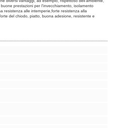
he diversi vantaggi, ad esempio, rispettoso dell'ambiente,
tici, buone prestazioni per l'invecchiamento, isolamento
ona resistenza alle intemperie,forte resistenza alla
orte del chiodo, piatto, buona adesione, resistente e