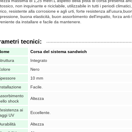
hezza massima di 1,25 metri.L'aspetto della pista di corsa presenta anc
tossico, non inquinante e riciclabile, utilizzabile in tutti i periodi clima
trico, resistente alla corrosione e agli urti, forte resistenza all'usura,bu
ressione, buona elasticità, buon assorbimento dell'impatto, forza anti-f
eniente da installare e facile da mantenere.
rametri tecnici:
Nome
Corsa del sistema sandwich
truttura
Integrato
olore
Nero
Spessore
10 mm
nstallazione
Facile.
Assorbimento
Altezza
ello shock
esistenza ai
Eccellente.
aggi UV
urabilità
Altezza