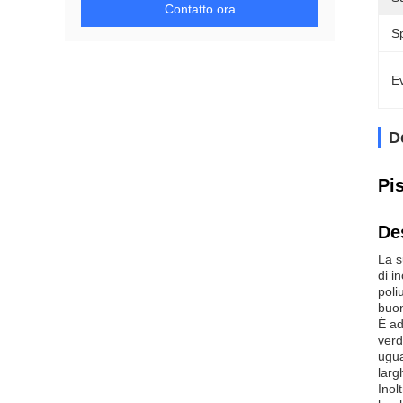
Contatto ora
S
Ev
D
Pis
De
La s
di i
poli
buon
È ad
verd
ugua
larg
Inol