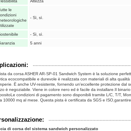
lessibilità
Altezza
utte le
ondizioni
- Sì, sì.
eteorologiche
tilizzate
ostenibile
- Sì, sì.
Garanzia
5 anni
plicazioni:
ista da corsa ASHER AR-SP-01 Sandwich System è la soluzione perfetta 
etica ecocompatibile e durevole è realizzata con materiali di alta qualit
mperie. È anche UV-resistente, fornendo un'eccellente protezione dal so
zo è negoziabile. Viene in colore nero ed è facile da installare.Il binari
epositoLe condizioni di pagamento sono disponibili tramite L/C, T/T, M
 a 10000 mq al mese. Questa pista è certificata da SGS e ISO,garantire la
rsonalizzazione:
cia di corsa del sistema sandwich personalizzato