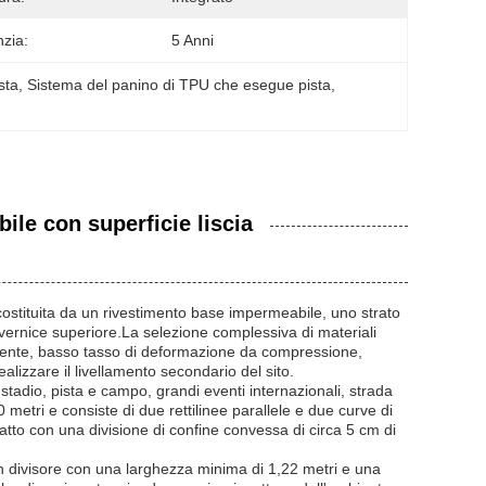
zia:
5 Anni
sta
, 
Sistema del panino di TPU che esegue pista
, 
ile con superficie liscia
costituita da un rivestimento base impermeabile, uno strato
a vernice superiore.La selezione complessiva di materiali
'ambiente, basso tasso di deformazione da compressione,
alizzare il livellamento secondario del sito.
 stadio, pista e campo, grandi eventi internazionali, strada
metri e consiste di due rettilinee parallele e due curve di
atto con una divisione di confine convessa di circa 5 cm di
 un divisore con una larghezza minima di 1,22 metri e una