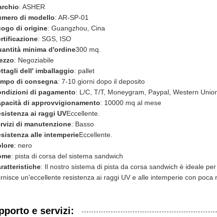
rchio
: ASHER
mero di modello
: AR-SP-01
ogo di origine
: Guangzhou, Cina
rtificazione
: SGS, ISO
antità minima d'ordine
300 mq.
ezzo
: Negoziabile
ttagli dell' imballaggio
: pallet
mpo di consegna
: 7-10 giorni dopo il deposito
ndizioni di pagamento
: L/C, T/T, Moneygram, Paypal, Western Unio
pacità di approvvigionamento
: 10000 mq al mese
sistenza ai raggi UV
Eccellente.
rvizi di manutenzione
: Basso
sistenza alle intemperie
Eccellente.
lore
: nero
ome
: pista di corsa del sistema sandwich
ratteristiche
: Il nostro sistema di pista da corsa sandwich è ideale per 
rnisce un'eccellente resistenza ai raggi UV e alle intemperie con poca
pporto e servizi: