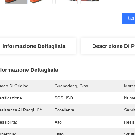
Otten
Informazione Dettagliata
Descrizione Di P
nformazione Dettagliata
uogo Di Origine
Guangdong, Cina
Marc
rtificazione
SGS, ISO
Numer
esistenza Ai Raggi UV:
Eccellente
Servi
essibilità:
Alto
Resis
perficie:
Listo.
Strutt