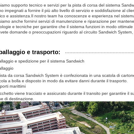
iamo supporto tecnico e servizi per la pista di corsa del sistema Sandw
o impegnati a fornire il più alto livello di servizio e soddisfazione al cl
ico e assistenza.Il nostro team ha conoscenze e esperienza nel sistema S
iamo anche fornirvi servizi di manutenzione e riparazione per mantener
ologie e tecniche per garantire che il sistema funzioni in modo ottimal
vete domande o preoccupazioni riguardo al circuito Sandwich System, con
ballaggio e trasporto:
llaggio e spedizione per il sistema Sandwich
llaggio
ista da corsa Sandwich System è confezionata in una scatola di carton
icola a bolla e disposto in modo da evitare danni durante il trasporto.
porti marittimi
acchetto viene tracciato e assicurato durante il transito per garantire il
e di destinazione.