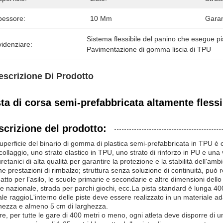
pessore:
10 Mm
Garan
Sistema flessibile del panino che esegue pi
idenziare:
Pavimentazione di gomma liscia di TPU
escrizione Di Prodotto
ta di corsa semi-prefabbricata altamente flessib
scrizione del prodotto:
uperficie del binario di gomma di plastica semi-prefabbricata in TPU è 
ncollaggio, uno strato elastico in TPU, uno strato di rinforzo in PU e un
uretanici di alta qualità per garantire la protezione e la stabilità dell
e prestazioni di rimbalzo; struttura senza soluzione di continuità, può re
atto per l'asilo, le scuole primarie e secondarie e altre dimensioni dello
e nazionale, strada per parchi giochi, ecc.La pista standard è lunga 400 
le raggioL'interno delle piste deve essere realizzato in un materiale ad
hezza e almeno 5 cm di larghezza.
tre, per tutte le gare di 400 metri o meno, ogni atleta deve disporre di