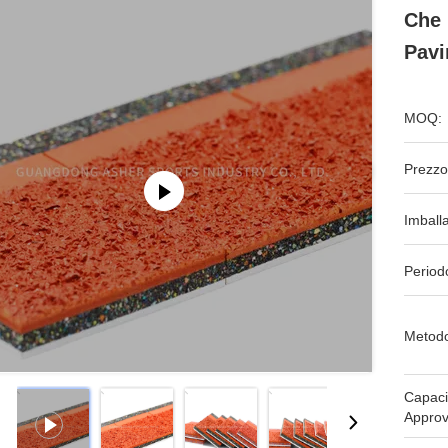
Che 
Pavi
MOQ:
Prezzo
Imball
Period
Metodo
Capaci
Approv