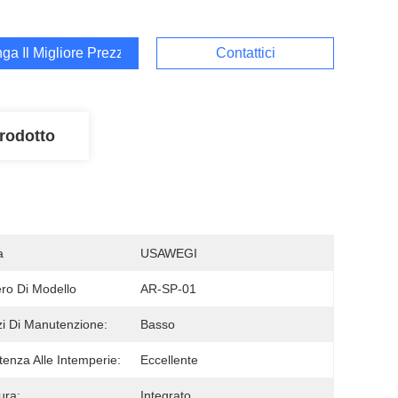
ga Il Migliore Prezzo
Contattici
rodotto
a
USAWEGI
o Di Modello
AR-SP-01
zi Di Manutenzione:
Basso
tenza Alle Intemperie:
Eccellente
ura:
Integrato