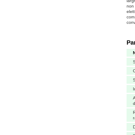
larg
non 
elet
comp
conv
Pa
S
C
I
d
R
r
D