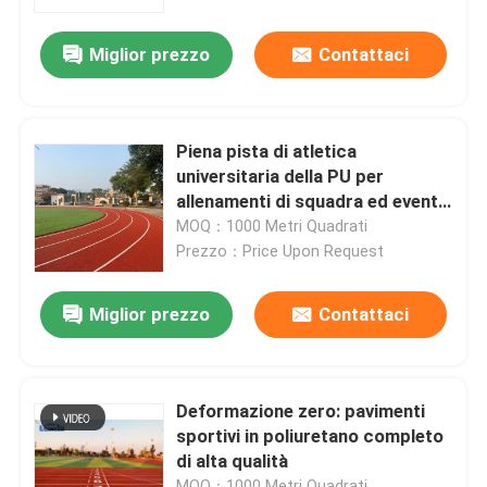
Miglior prezzo
Contattaci
Chi Siamo
Visita alla fabbrica
Piena pista di atletica
universitaria della PU per
Controllo di qualità
allenamenti di squadra ed eventi
del campus
MOQ：1000 Metri Quadrati
Prezzo：Price Upon Request
Contattaci
Miglior prezzo
Contattaci
Notizie
Casi
Deformazione zero: pavimenti
sportivi in poliuretano completo
di alta qualità
Chiedi un preventivo
MOQ：1000 Metri Quadrati