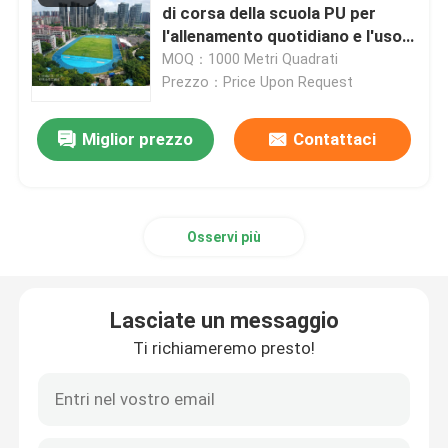
di corsa della scuola PU per
l'allenamento quotidiano e l'uso
Stuoia di gomma della palestra
sportivo giornaliero
MOQ：1000 Metri Quadrati
Prezzo：Price Upon Request
pista di corsa ibrida
Miglior prezzo
Contattaci
Sport argilla rossa
Osservi più
Lasciate un messaggio
Ti richiameremo presto!