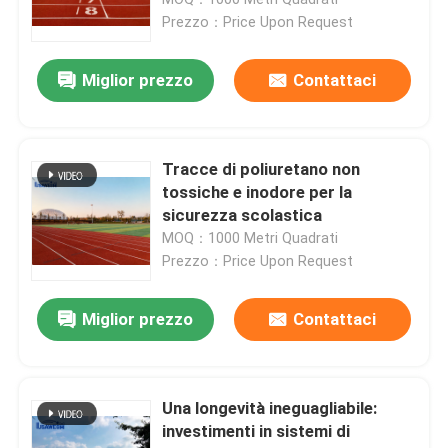
Prezzo：Price Upon Request
Pista corrente di gomma di EPDM
Miglior prezzo
Contattaci
Sistema del panino che esegue pista
Tracce di poliuretano non
Pista corrente prefabbricata
tossiche e inodore per la
sicurezza scolastica
MOQ：1000 Metri Quadrati
pista da corsa in poliuretano
Prezzo：Price Upon Request
Campi da calcio artificiali
Miglior prezzo
Contattaci
Campo di padel
Una longevità ineguagliabile:
investimenti in sistemi di
Pista da corsa porosa