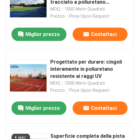
tracciato a poliuretano
completo
MOQ：1000 Metri Quadrati
Tappeto erboso artificiale dell'erba del giardino
Prezzo：Price Upon Request
Miglior prezzo
Contattaci
Pavimenti sportivi in poliuretano
Pavimentazione acrilica di sport
Progettato per durare: cingoli
interamente in poliuretano
Accessori artificiali del prato inglese
resistente ai raggi UV
MOQ：1000 Metri Quadrati
Prezzo：Price Upon Request
Macchinario di costruzione elettrico
Miglior prezzo
Contattaci
Pavimentazione di sport del PVC
Pavimentazione di collegamento di pallacanestro
Superficie completa della pista