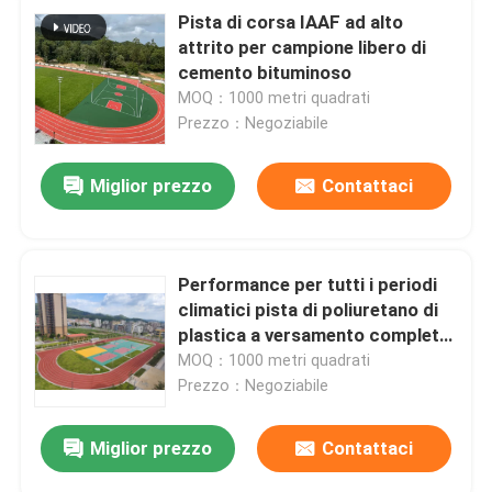
Pista di corsa IAAF ad alto
attrito per campione libero di
cemento bituminoso
MOQ：1000 metri quadrati
Prezzo：Negoziabile
Miglior prezzo
Contattaci
Performance per tutti i periodi
climatici pista di poliuretano di
plastica a versamento completo
con elevato attrito
MOQ：1000 metri quadrati
Prezzo：Negoziabile
Miglior prezzo
Contattaci