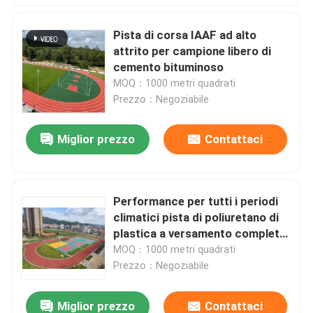
Pista di corsa IAAF ad alto
attrito per campione libero di
cemento bituminoso
MOQ：1000 metri quadrati
Prezzo：Negoziabile
Miglior prezzo
Contattaci
Performance per tutti i periodi
climatici pista di poliuretano di
plastica a versamento completo
con elevato attrito
MOQ：1000 metri quadrati
Prezzo：Negoziabile
Miglior prezzo
Contattaci