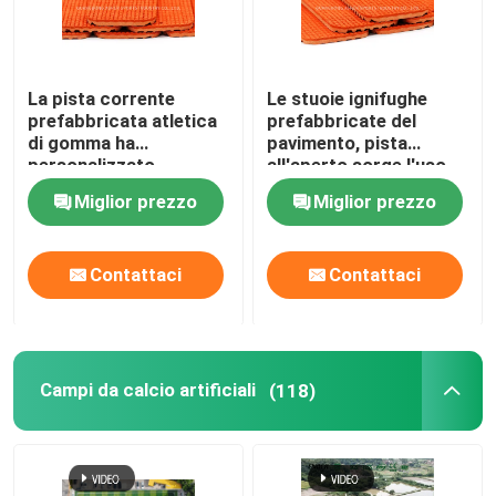
La pista corrente
Le stuoie ignifughe
prefabbricata atletica
prefabbricate del
di gomma ha
pavimento, pista
personalizzato
all'aperto sorge l'uso
ignifugo
della pista
Miglior prezzo
Miglior prezzo
Contattaci
Contattaci
Campi da calcio artificiali
(118)