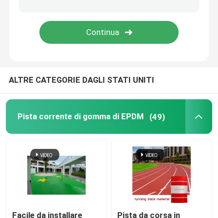
Tappeto erboso artificiale dell'erba del giardino
Pavimenti sportivi in poliuretano
ALTRE CATEGORIE DAGLI STATI UNITI
Pavimentazione acrilica di sport
Accessori artificiali del prato inglese
Pista corrente di gomma di EPDM
(49)
Macchinario di costruzione elettrico
Pavimentazione di sport del PVC
Pavimentazione di collegamento di pallacanestro
Facile da installare
Pista da corsa in