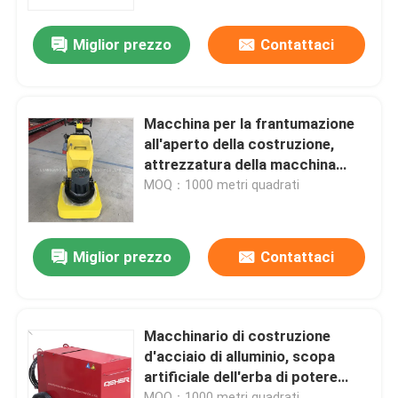
Miglior prezzo
Contattaci
Chi Siamo
Visita alla fabbrica
Macchina per la frantumazione
all'aperto della costruzione,
Controllo di qualità
attrezzatura della macchina
della costruzione della benzina
MOQ：1000 metri quadrati
Contattaci
Miglior prezzo
Contattaci
Notizie
Casi
Macchinario di costruzione
d'acciaio di alluminio, scopa
artificiale dell'erba di potere
Chiedi un preventivo
manuale
MOQ：1000 metri quadrati