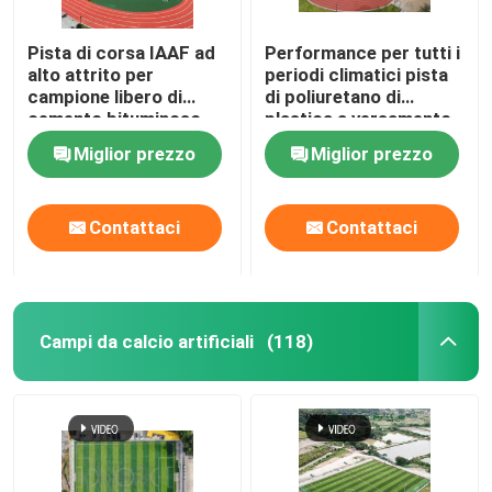
Pista di corsa IAAF ad
Performance per tutti i
alto attrito per
periodi climatici pista
campione libero di
di poliuretano di
cemento bituminoso
plastica a versamento
completo con elevato
Miglior prezzo
Miglior prezzo
attrito
Contattaci
Contattaci
Campi da calcio artificiali
(118)