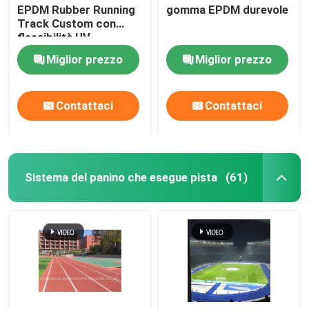
EPDM Rubber Running
gomma EPDM durevole
Track Custom con
Stuoia di gomma della palestra
flessibilità UV
Miglior prezzo
Miglior prezzo
pista di corsa ibrida
Contattaci
Contattaci
Sport argilla rossa
Sistema del panino che esegue pista
(61)