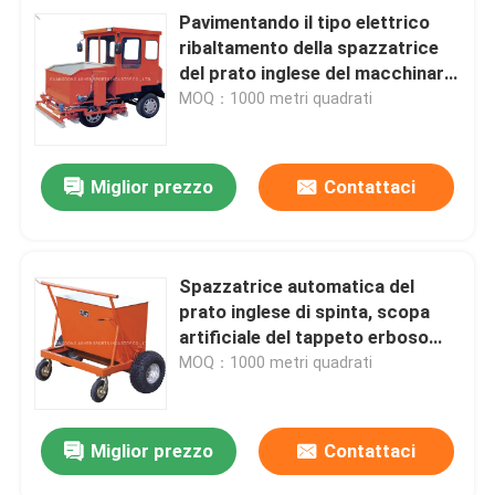
Pavimentando il tipo elettrico
ribaltamento della spazzatrice
del prato inglese del macchinario
di costruzione di funzione per
MOQ：1000 metri quadrati
proteggere
Miglior prezzo
Contattaci
Spazzatrice automatica del
prato inglese di spinta, scopa
artificiale del tappeto erboso
che pavimenta uso
MOQ：1000 metri quadrati
Miglior prezzo
Contattaci