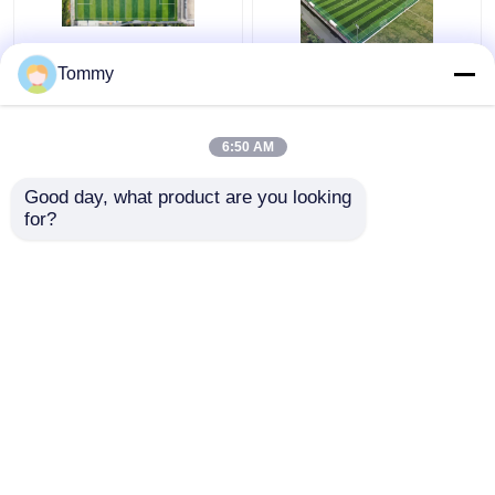
Ottima resistenza alle
Campo di calcio
Tommy
intemperie erba
artificiale certificato
artificiale 50 mm
FIFA
altezza del palo elevata
6:50 AM
flessibilità
Miglior prezzo
Miglior prezzo
Good day, what product are you looking 
for?
Contattaci
Contattaci
Osservi più
Casa
Circa noi
Contattaci
Desktop Site
Sitemap
Norme sulla privacy