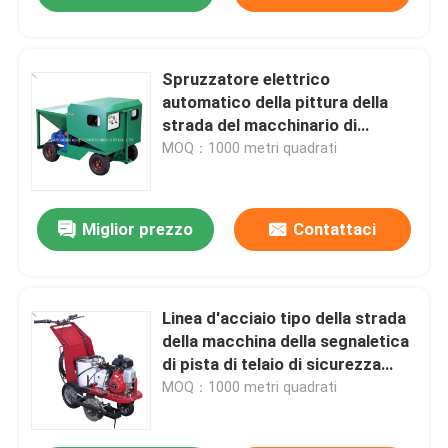
Spruzzatore elettrico
automatico della pittura della
strada del macchinario di
costruzione dei semi per la pista
MOQ：1000 metri quadrati
Miglior prezzo
Contattaci
Linea d'acciaio tipo della strada
della macchina della segnaletica
di pista di telaio di sicurezza
dell'indicatore della pittura
MOQ：1000 metri quadrati