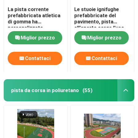
La pista corrente
Le stuoie ignifughe
prefabbricata atletica
prefabbricate del
di gomma ha
pavimento, pista
personalizzato
all'aperto sorge l'uso
ignifugo
della pista
Miglior prezzo
Miglior prezzo
Contattaci
Contattaci
pista da corsa in poliuretano
(55)