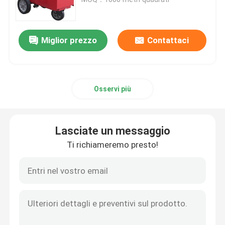
Pista corrente di gomma di EPDM
Miglior prezzo
Contattaci
Sistema del panino che esegue pista
Osservi più
Pista corrente prefabbricata
pista da corsa in poliuretano
Lasciate un messaggio
Ti richiameremo presto!
Campi da calcio artificiali
Campo di padel
Pista da corsa porosa