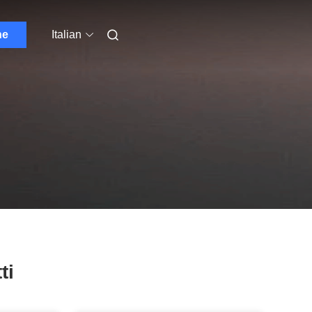
ne
Italian
ti