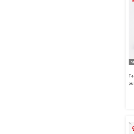
v
Pe
pu
co
pe
pe