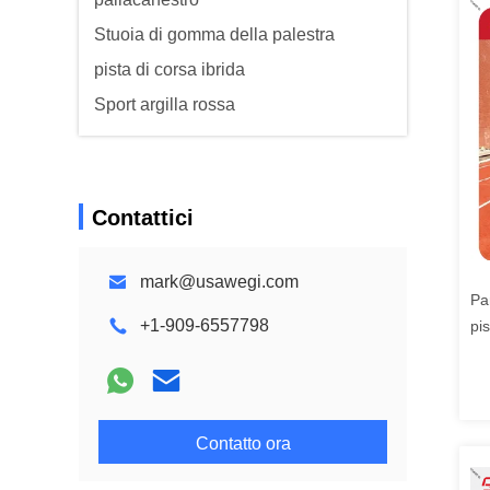
Stuoia di gomma della palestra
pista di corsa ibrida
Sport argilla rossa
Contattici
mark@usawegi.com
Pa
+1-909-6557798
pi
su 
gov
ric
Contatto ora