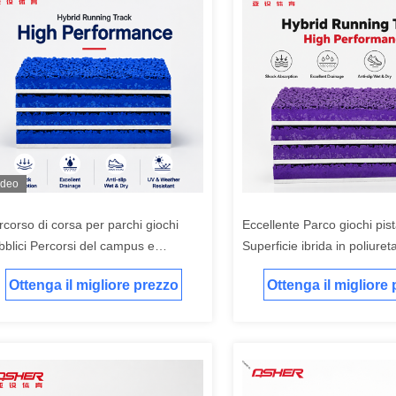
ideo
rcorso di corsa per parchi giochi
Eccellente Parco giochi pist
bblici Percorsi del campus e
Superficie ibrida in poliure
struzione di strutture sportive
scuole aree sportive comuni
Ottenga il migliore prezzo
Ottenga il migliore
rsonalizzate Produttore
progetti di strutture atletich
rsonalizzato Fornitore
personalizzate