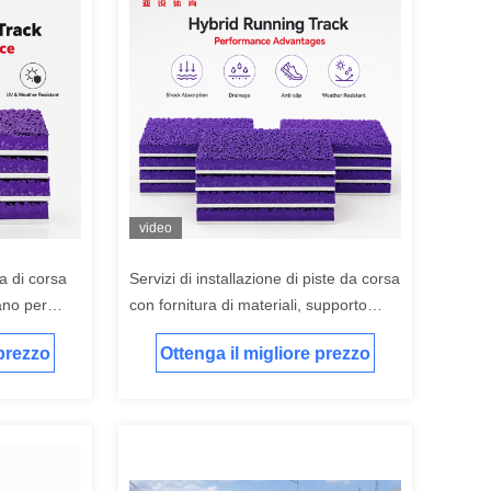
video
a di corsa
Servizi di installazione di piste da corsa
tano per
con fornitura di materiali, supporto
tarie e
attrezzature e guida tecnica in cantiere
 prezzo
Ottenga il migliore prezzo
e