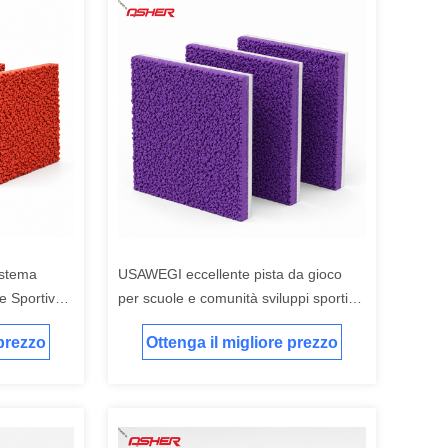
istema
USAWEGI eccellente pista da gioco
ee Sportive
per scuole e comunità sviluppi sportivi
sica e
con guida tecnica produttore
 prezzo
Ottenga il migliore prezzo
personalizzato fornitore