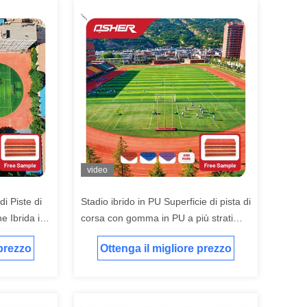
video
di Piste di
Stadio ibrido in PU Superficie di pista di
e Ibrida in
corsa con gomma in PU a più strati
,
Costruzione per centri di formazione
 prezzo
Ottenga il migliore prezzo
to di
professionale Aree di supporto allo
stadio e appaltatori