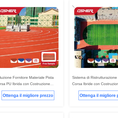
luzione Fornitore Materiale Pista
Sistema di Ristrutturazione 
rsa PU Ibrida con Costruzione
Corsa Ibride con Costruzion
sata su Progetto per Appaltatori,
PU per Progetti di Ripristino
Ottenga il migliore prezzo
Ottenga il migliore
mpioni di Approvvigionamento e
Riparazione e Aggiornamen
municazione Tecnica
Impianti Sportivi