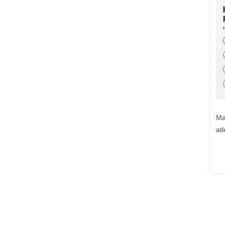
Mat
atl