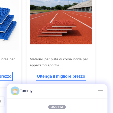
 Corsa per
Materiali per pista di corsa ibrida per
appaltatori sportivi
 prezzo
Ottenga il migliore prezzo
Tommy
6
7
8
3:20 PM