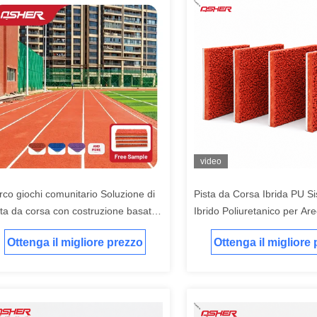
video
rco giochi comunitario Soluzione di
Pista da Corsa Ibrida PU S
sta da corsa con costruzione basata
Ibrido Poliuretanico per Ar
progetti per progetti sportivi
Scolastiche, Educazione Fi
Ottenga il migliore prezzo
Ottenga il migliore
ernativi Parchi di quartiere e centri
Progetti Sportivi Educativi
reativi