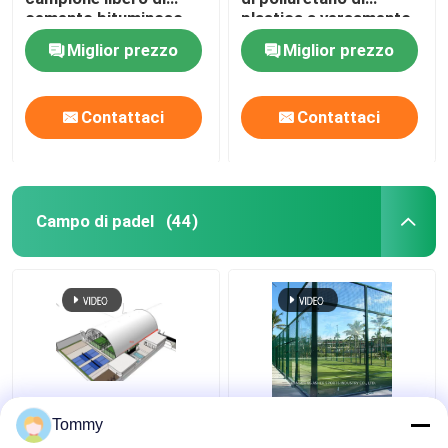
cemento bituminoso
plastica a versamento
completo con elevato
Miglior prezzo
Miglior prezzo
attrito
Contattaci
Contattaci
Campo di padel
(44)
Tipo di campi
Completo Padel Court
Tommy
accessibile delle corti
Customisable Cricket