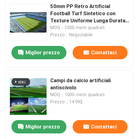
50mm PP Retro Artificial
Football Turf Sintetico con
Texture Uniforme Lunga Durata
per Campi da Calcio
MOQ：1000 metri quadrati
Prezzo：Negoziabile
Miglior prezzo
Contattaci
Campi da calcio artificiali
antiscivolo
MOQ：1000 metri quadrati
Prezzo：14.99$
Miglior prezzo
Contattaci