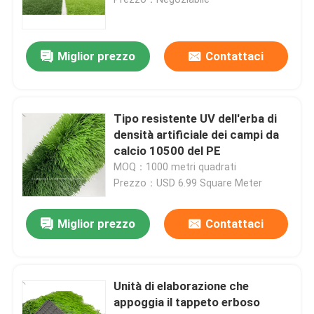
Pista corrente di gomma di EPDM
Miglior prezzo
Contattaci
Sistema del panino che esegue pista
Tipo resistente UV dell'erba di
Pista corrente prefabbricata
densità artificiale dei campi da
calcio 10500 del PE
MOQ：1000 metri quadrati
pista da corsa in poliuretano
Prezzo：USD 6.99 Square Meter
Campi da calcio artificiali
Miglior prezzo
Contattaci
Campo di padel
Unità di elaborazione che
appoggia il tappeto erboso
Pista da corsa porosa