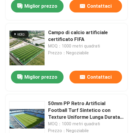
Miglior prezzo
Contattaci
Campo di calcio artificiale
certificato FIFA
MOQ：1000 metri quadrati
Prezzo：Negoziabile
Miglior prezzo
Contattaci
Casa.
50mm PP Retro Artificial
Football Turf Sintetico con
Prodotti
Texture Uniforme Lunga Durata
per Campi da Calcio
MOQ：1000 metri quadrati
Video
Prezzo：Negoziabile