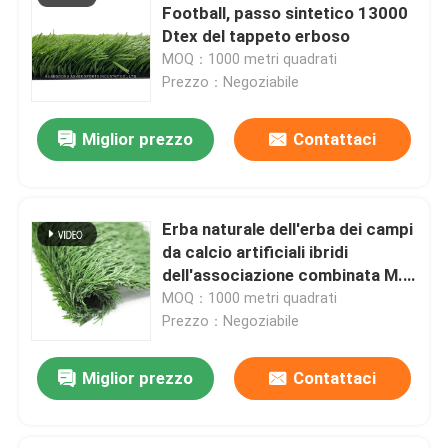
Football, passo sintetico 13000
Dtex del tappeto erboso
Stuoia di gomma della palestra
MOQ：1000 metri quadrati
Prezzo：Negoziabile
pista di corsa ibrida
Miglior prezzo
Contattaci
Sport argilla rossa
Erba naturale dell'erba dei campi
da calcio artificiali ibridi
Lasciate un messaggio
dell'associazione combinata M.
Ti richiameremo presto!
Shape
MOQ：1000 metri quadrati
Prezzo：Negoziabile
Miglior prezzo
Contattaci