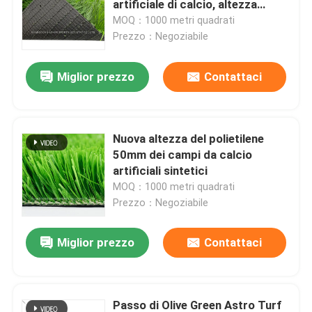
artificiale di calcio, altezza
artificiale del passo 60mm di
MOQ：1000 metri quadrati
Tappeto erboso artificiale dell'erba del giardino
calcio
Prezzo：Negoziabile
Miglior prezzo
Contattaci
Pavimenti sportivi in poliuretano
Pavimentazione acrilica di sport
Nuova altezza del polietilene
50mm dei campi da calcio
Accessori artificiali del prato inglese
artificiali sintetici
MOQ：1000 metri quadrati
Prezzo：Negoziabile
Macchinario di costruzione elettrico
Miglior prezzo
Contattaci
Pavimentazione di sport del PVC
Pavimentazione di collegamento di pallacanestro
Passo di Olive Green Astro Turf