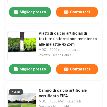
Miglior prezzo
Contattaci
Chi Siamo
Visita alla fabbrica
Piatti di calcio artificiali di
texture uniformi con resistenza
Controllo di qualità
alle malattie 4x25m
MOQ：1000 metri quadrati
Prezzo：Negoziabile
Contattaci
Miglior prezzo
Contattaci
Notizie
Casi
Campo di calcio artificiale
certificato FIFA
MOQ：1000 Metri Quadrati
Chiedi un preventivo
Prezzo：Negoziabile