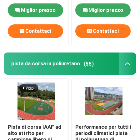
ignifugo
della pista
Miglior prezzo
Miglior prezzo
Contattaci
Contattaci
pista da corsa in poliuretano
(55)
Pista di corsa IAAF ad
Performance per tutti i
alto attrito per
periodi climatici pista
campione libero di
di poliuretano di