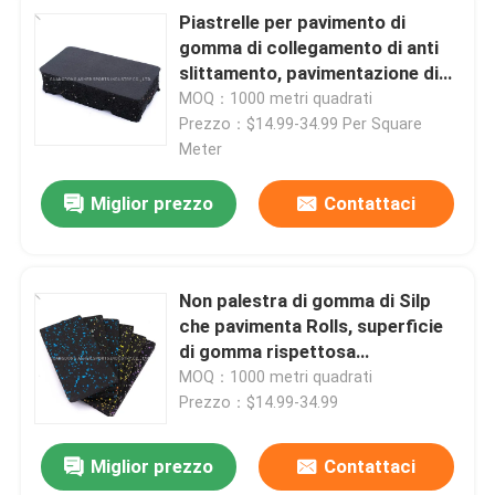
Piastrelle per pavimento di
gomma di collegamento di anti
slittamento, pavimentazione di
gomma 20mm ad alta densità
MOQ：1000 metri quadrati
della palestra
Prezzo：$14.99-34.99 Per Square
Meter
Miglior prezzo
Contattaci
Non palestra di gomma di Silp
che pavimenta Rolls, superficie
di gomma rispettosa
dell'ambiente di Epdm
MOQ：1000 metri quadrati
Prezzo：$14.99-34.99
Miglior prezzo
Contattaci