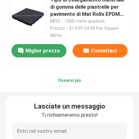
di gomma delle piastrelle per
pavimento di Mat Rolls EPDM
Pista corrente di gomma di EPDM
dell'anti palestra di
MOQ：1000 metri quadrati
affaticamento
Prezzo：$14.99-34.99 Per Square
Meter
Sistema del panino che esegue pista
Miglior prezzo
Contattaci
Pista corrente prefabbricata
pista da corsa in poliuretano
Osservi più
Campi da calcio artificiali
Lasciate un messaggio
Campo di padel
Ti richiameremo presto!
Pista da corsa porosa