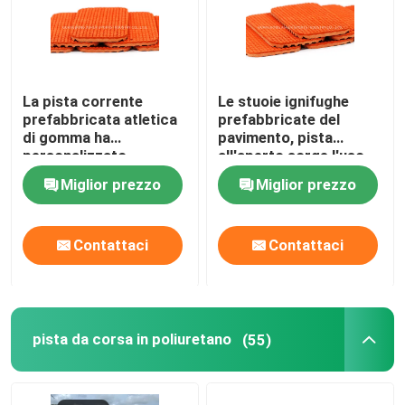
La pista corrente
Le stuoie ignifughe
prefabbricata atletica
prefabbricate del
di gomma ha
pavimento, pista
personalizzato
all'aperto sorge l'uso
ignifugo
della pista
Miglior prezzo
Miglior prezzo
Contattaci
Contattaci
pista da corsa in poliuretano
(55)