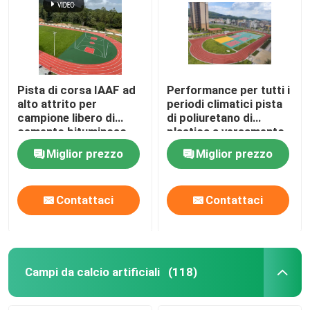
Pista di corsa IAAF ad
Performance per tutti i
alto attrito per
periodi climatici pista
campione libero di
di poliuretano di
cemento bituminoso
plastica a versamento
completo con elevato
Miglior prezzo
Miglior prezzo
attrito
Contattaci
Contattaci
Campi da calcio artificiali
(118)