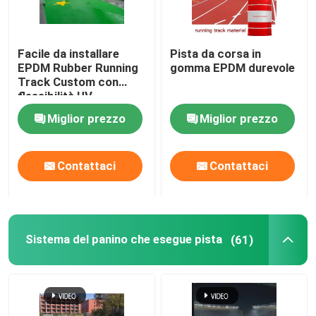
Stuoia di gomma della palestra
Facile da installare
Pista da corsa in
EPDM Rubber Running
gomma EPDM durevole
pista di corsa ibrida
Track Custom con
flessibilità UV
Miglior prezzo
Miglior prezzo
Sport argilla rossa
Contattaci
Contattaci
Sistema del panino che esegue pista
(61)