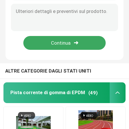
Tappeto erboso artificiale dell'erba del giardino
Pavimenti sportivi in poliuretano
Pavimentazione acrilica di sport
Accessori artificiali del prato inglese
ALTRE CATEGORIE DAGLI STATI UNITI
Macchinario di costruzione elettrico
Pista corrente di gomma di EPDM
(49)
Pavimentazione di sport del PVC
Pavimentazione di collegamento di pallacanestro