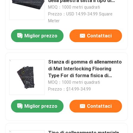
della palestra slitta il tipo di
pavimentazione resistente
MOQ：1000 metri quadrati
Prezzo：USD 14.99-34.99 Square
Chi Siamo
Meter
Miglior prezzo
Contattaci
Visita alla fabbrica
Controllo di qualità
Stanza di gomma di allenamento
di Mat Interlocking Flooring
Contattaci
Type For di forma fisica di
superficie regolare
MOQ：1000 metri quadrati
Prezzo：$14.99-34.99
Notizie
Miglior prezzo
Contattaci
Casi
Chiedi un preventivo
Tipo di collegamento materiale