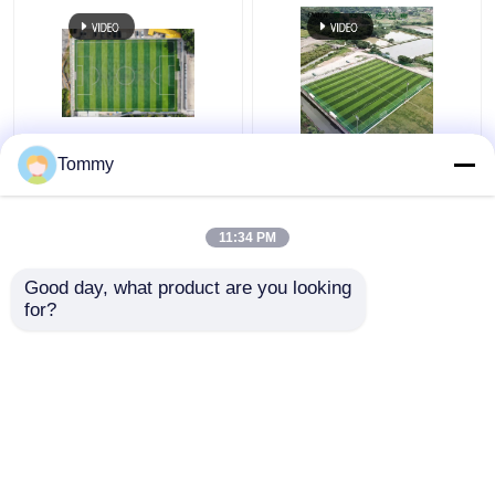
Ottima resistenza alle
Campo di calcio
Tommy
intemperie erba
artificiale certificato
artificiale 50 mm
FIFA
altezza del palo elevata
11:34 PM
flessibilità
Miglior prezzo
Miglior prezzo
Good day, what product are you looking 
for?
Contattaci
Contattaci
Osservi più