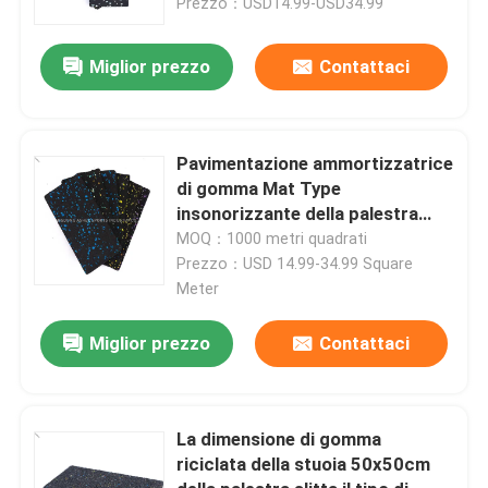
Prezzo：USD14.99-USD34.99
Miglior prezzo
Contattaci
Pavimentazione ammortizzatrice
di gomma Mat Type
insonorizzante della palestra
della prova di scivolo
MOQ：1000 metri quadrati
Prezzo：USD 14.99-34.99 Square
Meter
Miglior prezzo
Contattaci
Casa.
Prodotti
La dimensione di gomma
riciclata della stuoia 50x50cm
Video