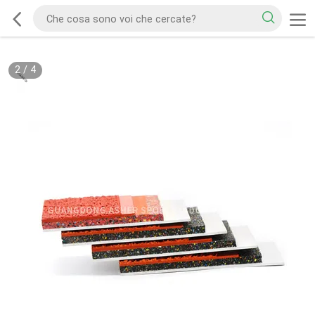
2
/
4