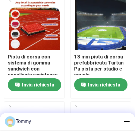
Chi Siamo
Visita alla fabbrica
Controllo di qualità
Pista di corsa con
13 mm pista di corsa
sistema di gomma
prefabbricata Tartan
sandwich con
Pu pista per stadio e
Contattaci
eccellente resistenza
scuola
alle intemperie
Invia richiesta
Invia richiesta
Notizie
Casi
Tommy
Chiedi un preventivo