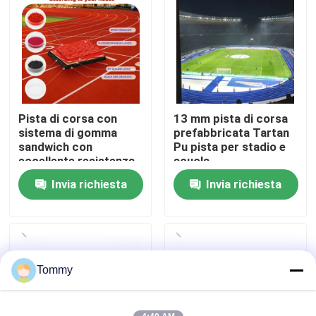
Chi Siamo
Visita alla fabbrica
Pista di corsa con
13 mm pista di corsa
Controllo di qualità
sistema di gomma
prefabbricata Tartan
sandwich con
Pu pista per stadio e
eccellente resistenza
scuola
Contattaci
alle intemperie
Invia richiesta
Invia richiesta
Notizie
Casi
Tommy
Chiedi un preventivo