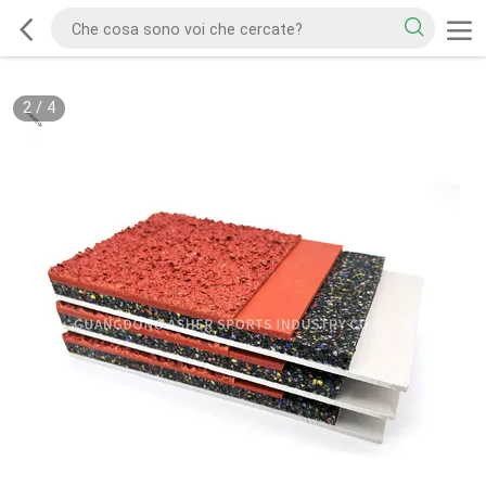
2
/
4