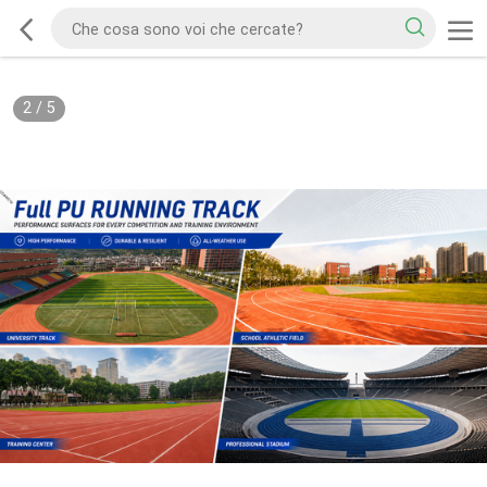
2
/
5