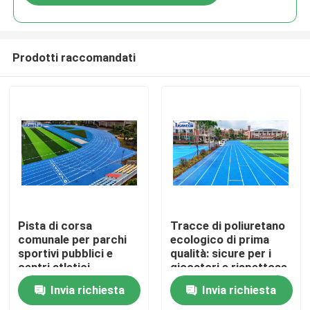
Prodotti raccomandati
Casa.
Pista di corsa
Tracce di poliuretano
comunale per parchi
ecologico di prima
sportivi pubblici e
qualità: sicure per i
Prodotti
centri atletici
giocatori e rispettose
della Terra
Invia richiesta
Invia richiesta
Video