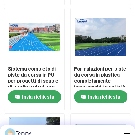
Chi Siamo
Visita alla fabbrica
Controllo di qualità
Sistema completo di
Formulazioni per piste
Contattaci
piste da corsa in PU
da corsa in plastica
per progetti di scuole
completamente
di stadio e strutture
impermeabili e antietà
atletiche
Notizie
Invia richiesta
Invia richiesta
Casi
Chiedi un preventivo
Tommy