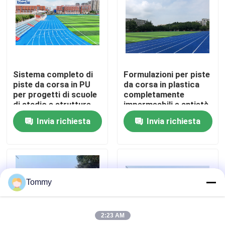
Chi Siamo
Visita alla fabbrica
Sistema completo di
Formulazioni per piste
piste da corsa in PU
da corsa in plastica
Controllo di qualità
per progetti di scuole
completamente
di stadio e strutture
impermeabili e antietà
atletiche
Invia richiesta
Invia richiesta
Contattaci
Notizie
Tommy
Casi
2:23 AM
Chiedi un preventivo