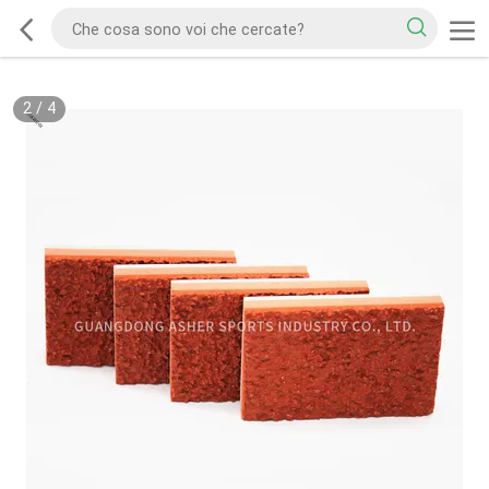
2
/
4