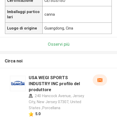
Certificazione
CE/SGS/ISO
Imballaggi partico
canna
lari
Luogo di origine
Guangdong, Cina
Osservi più
Circa noi
USA WEGI SPORTS
INDUSTRY INC profilo del
produttore
240 Hancock Avenue, Jersey
City, New Jersey 07307, United
States ,Porcellana
5.0