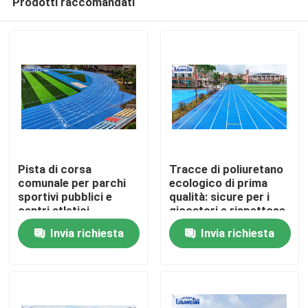
Prodotti raccomandati
Pista di corsa
Tracce di poliuretano
comunale per parchi
ecologico di prima
sportivi pubblici e
qualità: sicure per i
centri atletici
giocatori e rispettose
Casa.
della Terra
Invia richiesta
Invia richiesta
Prodotti
Video