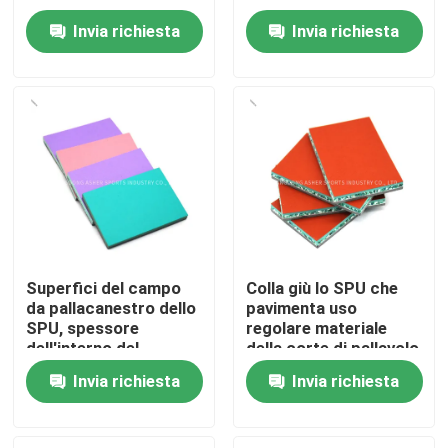
pallacanestro
pallacanestro della
Invia richiesta
Invia richiesta
pittura
Chi Siamo
Visita alla fabbrica
Controllo di qualità
Contattaci
Superfici del campo
Colla giù lo SPU che
da pallacanestro dello
pavimenta uso
Notizie
SPU, spessore
regolare materiale
dell'interno del
della corte di pallavolo
materiale 3mm del
di struttura del
Casi
Invia richiesta
Invia richiesta
campo da
barilotto
pallacanestro
Chiedi un preventivo