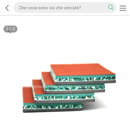
2
/
3