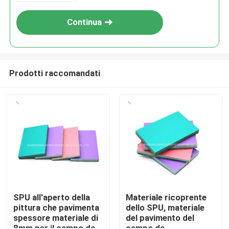
Continua
Prodotti raccomandati
Casa.
Prodotti
SPU all'aperto della
Materiale ricoprente
pittura che pavimenta
dello SPU, materiale
spessore materiale di
del pavimento del
Video
8mm per il campo da
campo da