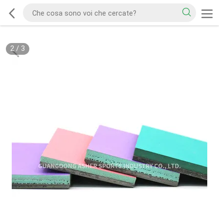
2
/
3