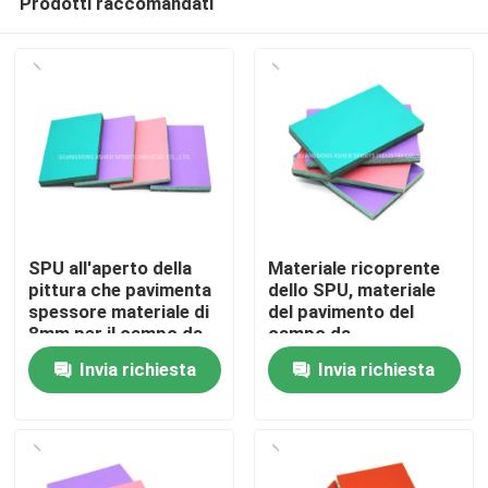
Prodotti raccomandati
SPU all'aperto della
Materiale ricoprente
pittura che pavimenta
dello SPU, materiale
spessore materiale di
del pavimento del
8mm per il campo da
campo da
Casa.
pallacanestro
pallacanestro della
Invia richiesta
Invia richiesta
pittura
Prodotti
Video