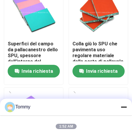
Chi Siamo
Visita alla fabbrica
Superfici del campo
Colla giù lo SPU che
da pallacanestro dello
pavimenta uso
Controllo di qualità
SPU, spessore
regolare materiale
dell'interno del
della corte di pallavolo
materiale 3mm del
di struttura del
Invia richiesta
Invia richiesta
Contattaci
campo da
barilotto
pallacanestro
Notizie
Tommy
Casi
1:52 AM
Chiedi un preventivo