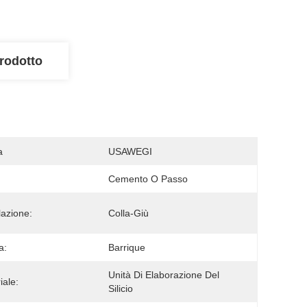
rodotto
a
USAWEGI
Cemento O Passo
lazione:
Colla-Giù
a:
Barrique
Unità Di Elaborazione Del 
iale:
Silicio