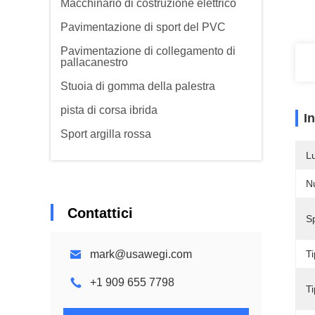
Macchinario di costruzione elettrico
Pavimentazione di sport del PVC
Pavimentazione di collegamento di
pallacanestro
Stuoia di gomma della palestra
pista di corsa ibrida
I
Sport argilla rossa
L
N
Contattici
S
mark@usawegi.com
Ti
+1 909 655 7798
Ti