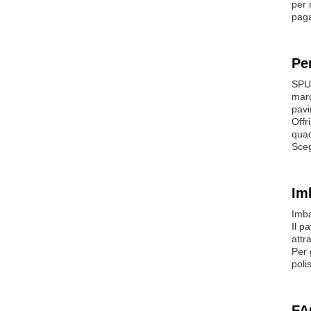
per 
paga
Pe
SPU 
marc
pavi
Offr
quad
Sceg
Im
Imba
Il p
attr
Per 
poli
FA