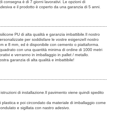
i consegna è di 7 giorni lavorativi. Le opzioni di
desiva e il prodotto è coperto da una garanzia di 5 anni.
silicone PU di alta qualità e garanzia imbattibile.Il nostro
sonalizzate per soddisfare le vostre esigenzeIl nostro
m e 8 mm, ed è disponibile con cemento o piattaforma.
 quadrato con una quantità minima di ordine di 1000 metri
ativi e verranno in imballaggio in pallet / metallo.
stra garanzia di alta qualità e imbattibile!
struzioni di installazione.Il pavimento viene quindi spedito
i plastica e poi circondato da materiale di imballaggio come
ondulato e sigillata con nastro adesivo.