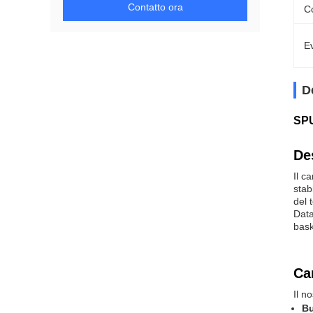
Contatto ora
C
Ev
D
SPU
De
Il c
stab
del 
Data
bask
Car
Il n
Bu