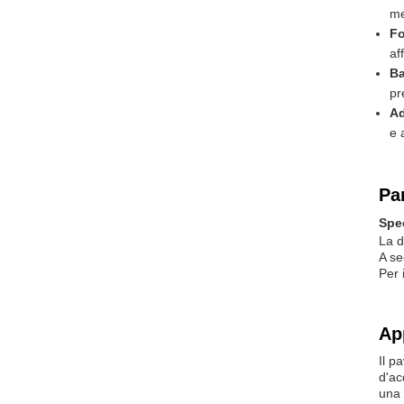
me
Fo
af
Ba
pr
Ad
e 
Pa
Spec
La d
A se
Per 
Ap
Il p
d'ac
una 