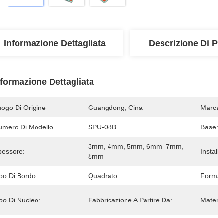
Informazione Dettagliata
Descrizione Di P
nformazione Dettagliata
uogo Di Origine
Guangdong, Cina
Marc
umero Di Modello
SPU-08B
Base:
3mm, 4mm, 5mm, 6mm, 7mm, 
pessore:
Instal
8mm
po Di Bordo:
Quadrato
Form
po Di Nucleo:
Fabbricazione A Partire Da:
Mater