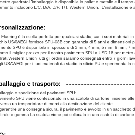
metro quadratoL'imballaggio è disponibile in pallet e metallo e il tempo d
mento includono L/C, D/A, D/P, T/T, Western Union, .L'installazione è a
rsonalizzazione:
Flooring è la scelta perfetta per qualsiasi stadio, con i suoi materiali in 
hio USAWEGI fornisce SPU-08B con garanzia di 5 anni e dimensioni per
mento SPU è disponibile in spessore di 3 mm, 4 mm, 5 mm, 6 mm, 7 m
iamo il miglior prezzo per il nostro pavimento SPU a USD 18 per metro
rati.Western UnionTutti gli ordini saranno consegnati entro 7 giorni lavor
li USAWEGI per i tuoi materiali da stadio in silicio PU e sperimenta la no
ballaggio e trasporto:
llaggio e spedizione dei pavimenti SPU:
avimento SPU viene confezionato in una scatola di cartone, insieme alle i
averso un trasportatore di merci alla destinazione del cliente..
garantire una consegna sicura, il pavimento è avvolto in un sacchetto d
stirolo e gomma.La scatola viene poi collocata in una scatola di cartone 
Q: