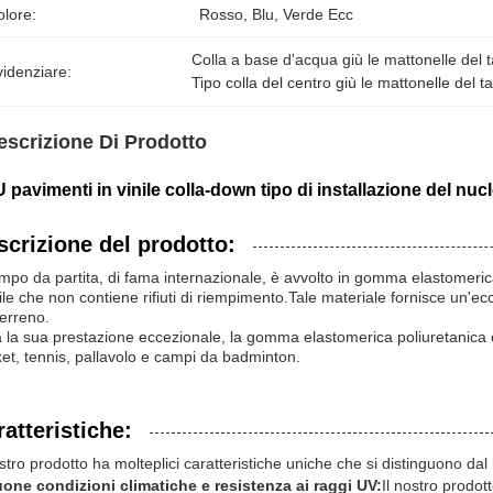
olore:
Rosso, Blu, Verde Ecc
Colla a base d'acqua giù le mattonelle del 
idenziare:
Tipo colla del centro giù le mattonelle del t
escrizione Di Prodotto
 pavimenti in vinile colla-down tipo di installazione del nu
scrizione del prodotto:
ampo da partita, di fama internazionale, è avvolto in gomma elastomeric
ile che non contiene rifiuti di riempimento.Tale materiale fornisce un'ecc
terreno.
 la sua prestazione eccezionale, la gomma elastomerica poliuretanica è
et, tennis, pallavolo e campi da badminton.
atteristiche:
ostro prodotto ha molteplici caratteristiche uniche che si distinguono dal 
one condizioni climatiche e resistenza ai raggi UV:
Il nostro prodot