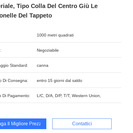
riale, Tipo Colla Del Centro Giù Le
onelle Del Tappeto
1000 metri quadrati
:
Negoziabile
aggio Standard:
canna
o Di Consegna:
entro 15 giorni dal saldo
 Di Pagamento:
L/C, D/A, D/P, T/T, Western Union,
ga Il Migliore Prezzo
Contattici