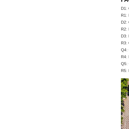
D1: 
R1: 
D2: 
R2: 
D3: 
R3: 
Q4: 
R4: 
Q5: 
R5: 