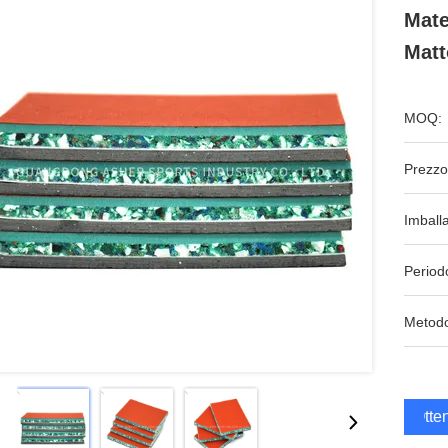
Mate
Matt
MOQ:
Prezzo
Imball
Period
Metodo
Otten