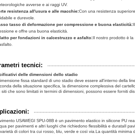
teorologiche avverse e ai raggi UV.
rte resistenza all'usura e alle macchie:
Con una resistenza superiore 
fidabile e durevole.
sso tasso di deformazione per compressione e buona elasticità:
I
essione e offre una buona elasticità.
atto per fondazioni in calcestruzzo e asfalto:
Il nostro prodotto è la
asfalto.
rametri tecnici:
ificativi delle dimensioni dello stadio
imensione fissa standard di uno stadio deve essere all'interno della line
conda della situazione specifica, la dimensione complessiva del cartell
i siti che sono limitati in termini di dimensioni, possono essere forniti di
plicazioni:
avimento USAWEGI SPU-08B è un pavimento elastico in silicone PU realiz
qua per pavimenti e altri luoghi che richiedono flessibilità e durataIl p
varietà di colori tra cui rosso, blu, verde e così via.La quantità minima 