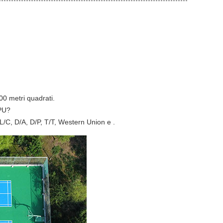
00 metri quadrati.
SPU?
/C, D/A, D/P, T/T, Western Union e .