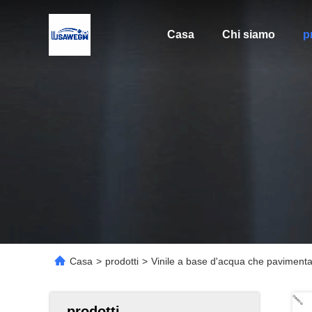
Casa
Chi siamo
p
Casa
>
prodotti
>
Vinile a base d'acqua che pavimenta m
prodotti