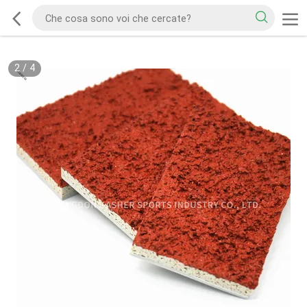
2
/
4