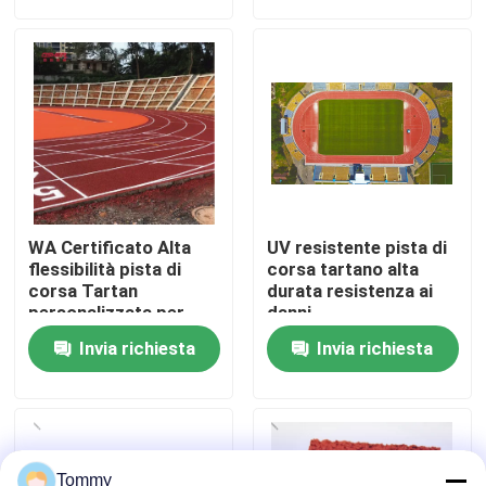
Chi Siamo
Visita alla fabbrica
Controllo di qualità
WA Certificato Alta
UV resistente pista di
Contattaci
flessibilità pista di
corsa tartano alta
corsa Tartan
durata resistenza ai
personalizzata per
danni
progetti
Notizie
Invia richiesta
Invia richiesta
Casi
Chiedi un preventivo
Tommy