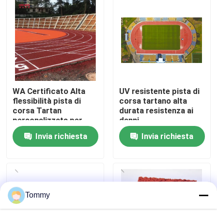
Chi Siamo
Visita alla fabbrica
Controllo di qualità
WA Certificato Alta
UV resistente pista di
flessibilità pista di
corsa tartano alta
corsa Tartan
durata resistenza ai
Contattaci
personalizzata per
danni
progetti
Invia richiesta
Invia richiesta
Notizie
Casi
Tommy
Chiedi un preventivo