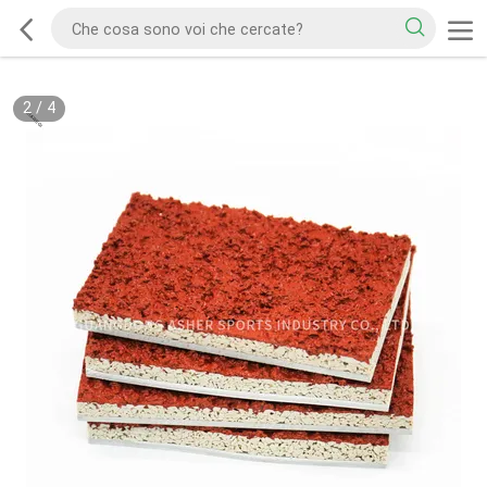
2
/
4