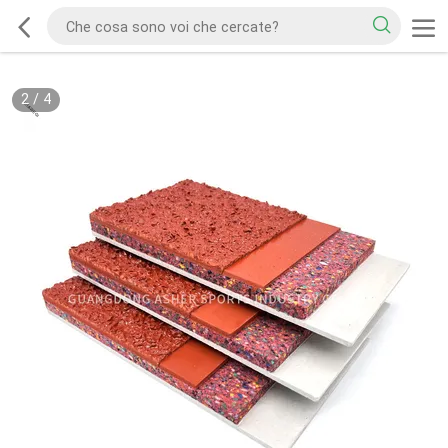
2
/
4