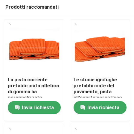
Prodotti raccomandati
La pista corrente
Le stuoie ignifughe
prefabbricata atletica
prefabbricate del
di gomma ha
pavimento, pista
Casa.
personalizzato
all'aperto sorge l'uso
ignifugo
della pista
Invia richiesta
Invia richiesta
Prodotti
Video