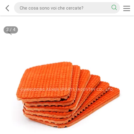
2
/
4