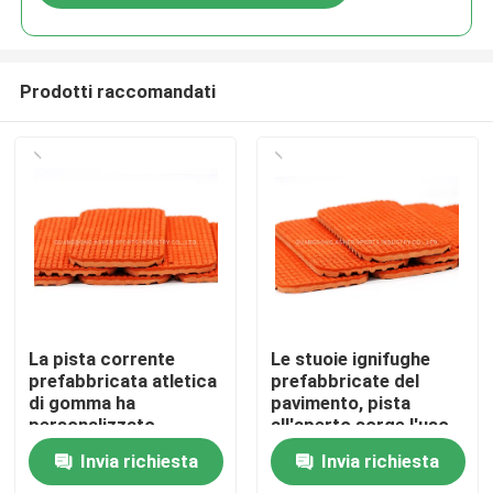
Prodotti raccomandati
Casa.
La pista corrente
Le stuoie ignifughe
prefabbricata atletica
prefabbricate del
di gomma ha
pavimento, pista
Prodotti
personalizzato
all'aperto sorge l'uso
ignifugo
della pista
Invia richiesta
Invia richiesta
Video