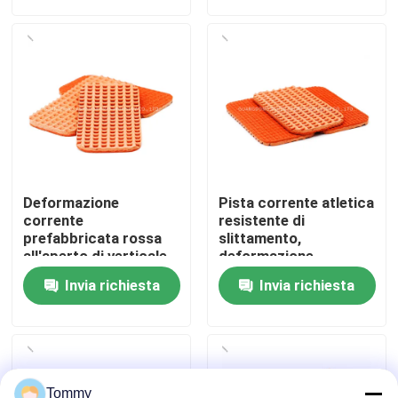
Chi Siamo
Visita alla fabbrica
Controllo di qualità
Deformazione
Pista corrente atletica
Contattaci
corrente
resistente di
prefabbricata rossa
slittamento,
all'aperto di verticale
deformazione
del materiale 1.28mm
corrente di gomma
Notizie
Invia richiesta
Invia richiesta
della pista
della pista 1.28mm
Casi
Chiedi un preventivo
Tommy