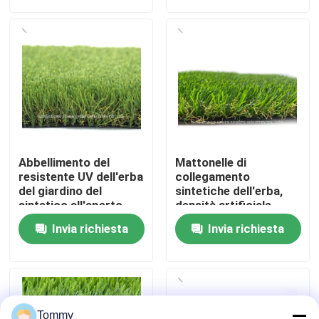
Chi Siamo
Visita alla fabbrica
Controllo di qualità
Abbellimento del
Mattonelle di
Contattaci
resistente UV dell'erba
collegamento
del giardino del
sintetiche dell'erba,
sintetico all'aperto
densità artificiale
artificiale del tappeto
dell'erba 16800 del
Notizie
Invia richiesta
Invia richiesta
erboso
polietilene
Casi
Chiedi un preventivo
Tommy