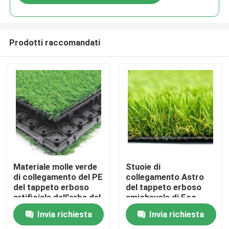
Prodotti raccomandati
Casa.
Materiale molle verde
Stuoie di
di collegamento del PE
collegamento Astro
del tappeto erboso
del tappeto erboso
Prodotti
artificiale dell'erba del
amichevole di Eco,
giardino
calibro a 8 pollici del
Invia richiesta
Invia richiesta
tappeto dell'erba del
Video
tappeto erboso