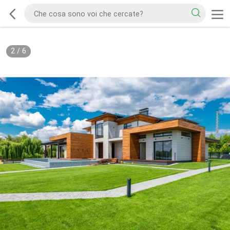
2
/
6