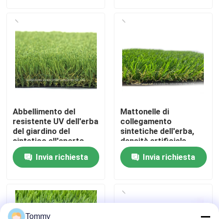
Chi Siamo
Visita alla fabbrica
Controllo di qualità
Abbellimento del
Mattonelle di
Contattaci
resistente UV dell'erba
collegamento
del giardino del
sintetiche dell'erba,
sintetico all'aperto
densità artificiale
artificiale del tappeto
dell'erba 16800 del
Notizie
Invia richiesta
Invia richiesta
erboso
polietilene
Casi
Chiedi un preventivo
Tommy