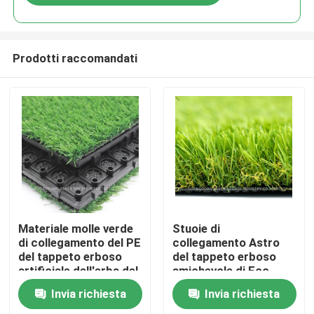
Prodotti raccomandati
Casa.
Materiale molle verde
Stuoie di
di collegamento del PE
collegamento Astro
del tappeto erboso
del tappeto erboso
Prodotti
artificiale dell'erba del
amichevole di Eco,
giardino
calibro a 8 pollici del
Invia richiesta
Invia richiesta
tappeto dell'erba del
Video
tappeto erboso