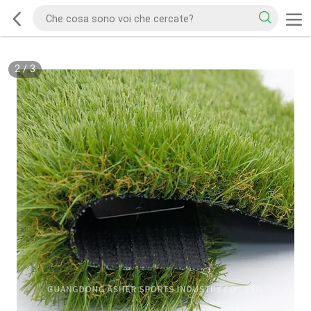
2
/
3