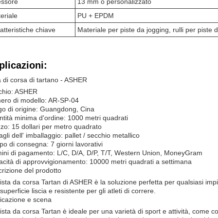
ssore
13 mm o personalizzato
eriale
PU + EPDM
atteristiche chiave
Materiale per piste da jogging, rulli per piste
plicazioni:
a di corsa di tartano - ASHER
chio: ASHER
ero di modello: AR-SP-04
o di origine: Guangdong, Cina
tità minima d'ordine: 1000 metri quadrati
zo: 15 dollari per metro quadrato
agli dell' imballaggio: pallet / secchio metallico
o di consegna: 7 giorni lavorativi
ini di pagamento: L/C, D/A, D/P, T/T, Western Union, MoneyGram
cità di approvvigionamento: 10000 metri quadrati a settimana
rizione del prodotto
ista da corsa Tartan di ASHER è la soluzione perfetta per qualsiasi impia
superficie liscia e resistente per gli atleti di correre.
icazione e scena
ista da corsa Tartan è ideale per una varietà di sport e attività, come co