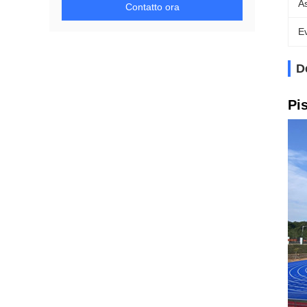
A
Contatto ora
Ev
D
Pis