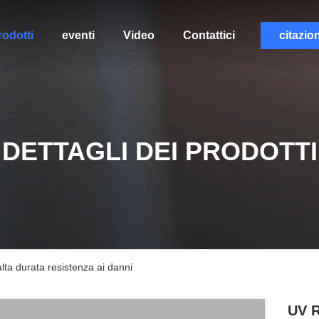
rodotti
eventi
Video
Contattici
citazio
DETTAGLI DEI PRODOTTI
alta durata resistenza ai danni
UV R