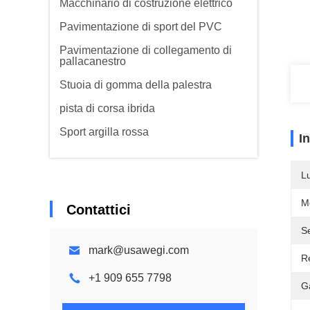
Macchinario di costruzione elettrico
Pavimentazione di sport del PVC
Pavimentazione di collegamento di
pallacanestro
Stuoia di gomma della palestra
pista di corsa ibrida
Sport argilla rossa
I
L
M
Contattici
S
mark@usawegi.com
R
+1 909 655 7798
G