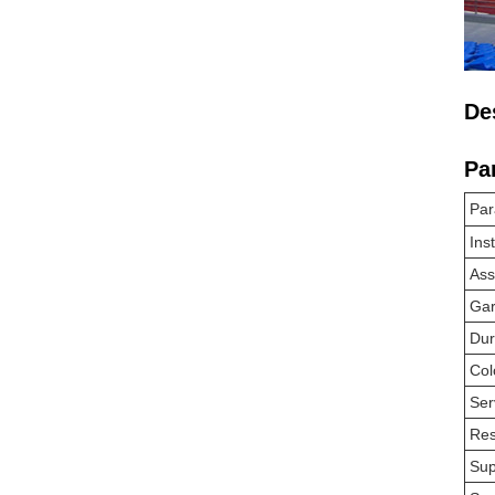
De
Pa
Par
Ins
Ass
Gar
Dur
Col
Ser
Res
Sup