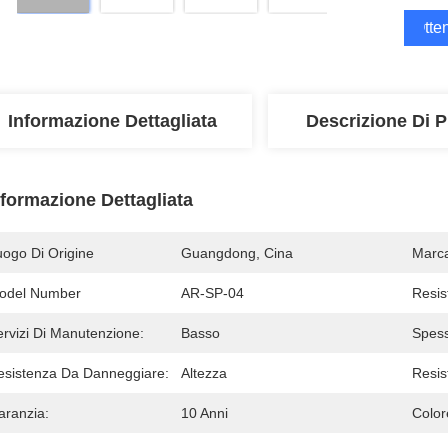
Otten
Informazione Dettagliata
Descrizione Di P
nformazione Dettagliata
uogo Di Origine
Guangdong, Cina
Marc
odel Number
AR-SP-04
Resis
ervizi Di Manutenzione:
Basso
Spess
esistenza Da Danneggiare:
Altezza
Resis
aranzia:
10 Anni
Color