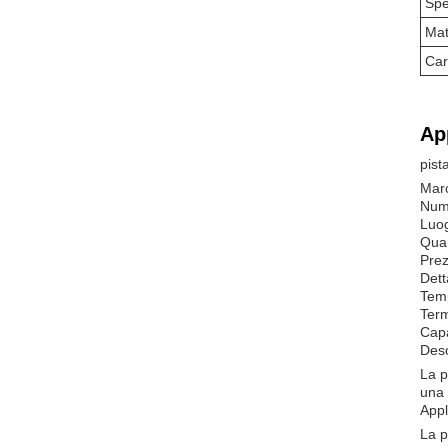
Spe
Mat
Car
Ap
pist
Mar
Num
Luog
Quan
Prez
Dett
Temp
Term
Capa
Desc
La p
una 
Appl
La p