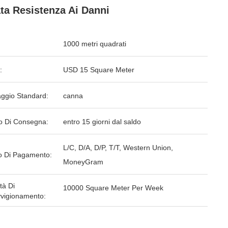
ta Resistenza Ai Danni
1000 metri quadrati
:
USD 15 Square Meter
aggio Standard:
canna
o Di Consegna:
entro 15 giorni dal saldo
L/C, D/A, D/P, T/T, Western Union,
 Di Pagamento:
MoneyGram
tà Di
10000 Square Meter Per Week
vigionamento: