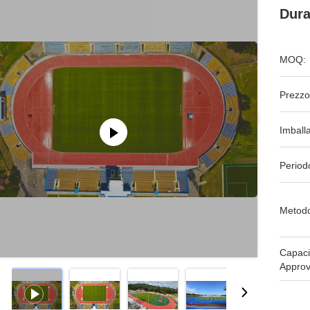
Dura
MOQ:
Prezzo
Imball
Period
Metodo
Capaci
Approv