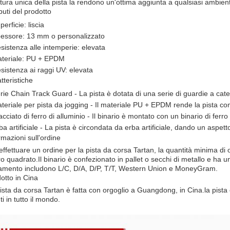
ttura unica della pista la rendono un'ottima aggiunta a qualsiasi ambien
ibuti del prodotto
perficie: liscia
essore: 13 mm o personalizzato
sistenza alle intemperie: elevata
teriale: PU + EPDM
sistenza ai raggi UV: elevata
tteristiche
rie Chain Track Guard - La pista è dotata di una serie di guardie a cate
teriale per pista da jogging - Il materiale PU + EPDM rende la pista como
acciato di ferro di alluminio - Il binario è montato con un binario di ferro
ba artificiale - La pista è circondata da erba artificiale, dando un aspe
rmazioni sull'ordine
effettuare un ordine per la pista da corsa Tartan, la quantità minima di 
o quadrato.Il binario è confezionato in pallet o secchi di metallo e ha un
mento includono L/C, D/A, D/P, T/T, Western Union e MoneyGram.
otto in Cina
ista da corsa Tartan è fatta con orgoglio a Guangdong, in Cina.la pista 
ti in tutto il mondo.