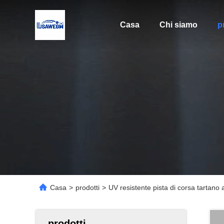
Casa
Chi siamo
p
Casa
>
prodotti
>
UV resistente pista di corsa tartano 
prodotti