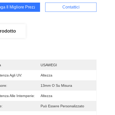
ga Il Migliore Prezzo
Contattici
rodotto
a
USAWEGI
tenza Agli UV:
Altezza
ore:
13mm O Su Misura
tenza Alle Intemperie:
Altezza
e:
Può Essere Personalizzato