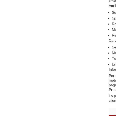
stru
Attr
Su
Sp
Re
Ma
Re
Cara
Se
Ma
Tr
Er
Info
Per 
metr
paga
Prod
La p
clien