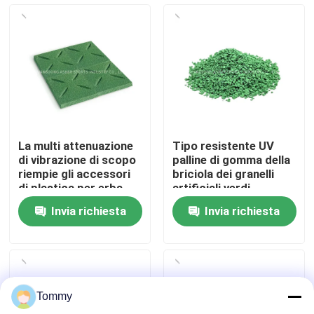
Chi Siamo
Visita alla fabbrica
Controllo di qualità
La multi attenuazione
Tipo resistente UV
di vibrazione di scopo
palline di gomma della
Contattaci
riempie gli accessori
briciola dei granelli
di plastica per erba
artificiali verdi
artificiale
dell'erba
Invia richiesta
Invia richiesta
Notizie
Casi
Tommy
Chiedi un preventivo