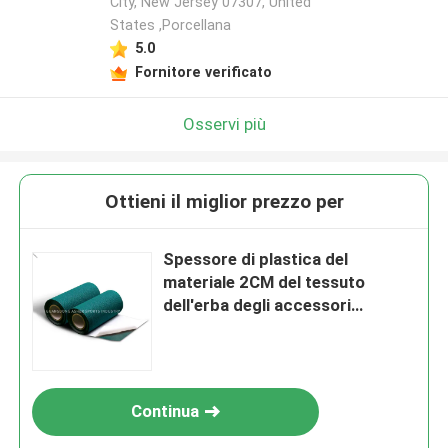
City, New Jersey 07307, United
States ,Porcellana
5.0
Fornitore verificato
Osservi più
Ottieni il miglior prezzo per
Spessore di plastica del
materiale 2CM del tessuto
dell'erba degli accessori
artificiali verdi del prato inglese
Continua