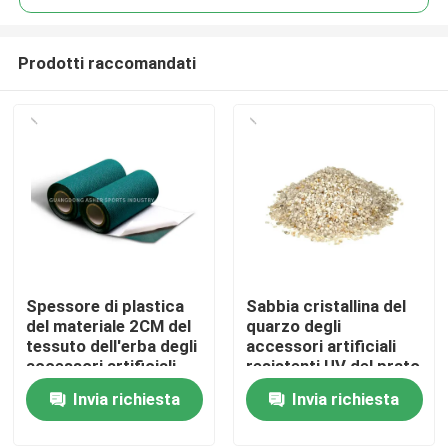
Prodotti raccomandati
Spessore di plastica
Sabbia cristallina del
Casa.
del materiale 2CM del
quarzo degli
tessuto dell'erba degli
accessori artificiali
accessori artificiali
resistenti UV del prato
Prodotti
verdi del prato inglese
inglese per fotografia
Invia richiesta
Invia richiesta
Video