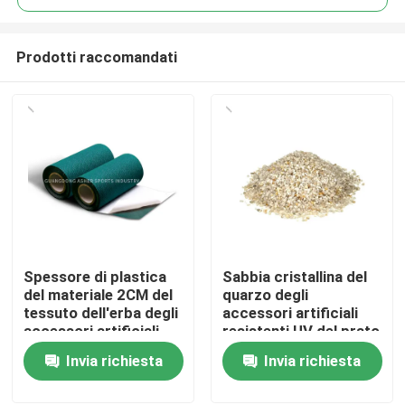
Prodotti raccomandati
Spessore di plastica
Sabbia cristallina del
Casa.
del materiale 2CM del
quarzo degli
tessuto dell'erba degli
accessori artificiali
accessori artificiali
resistenti UV del prato
Prodotti
verdi del prato inglese
inglese per fotografia
Invia richiesta
Invia richiesta
Video