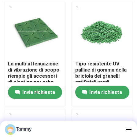
Chi Siamo
Visita alla fabbrica
Controllo di qualità
La multi attenuazione
Tipo resistente UV
di vibrazione di scopo
palline di gomma della
Contattaci
riempie gli accessori
briciola dei granelli
di plastica per erba
artificiali verdi
artificiale
dell'erba
Invia richiesta
Invia richiesta
Notizie
Casi
Tommy
Chiedi un preventivo