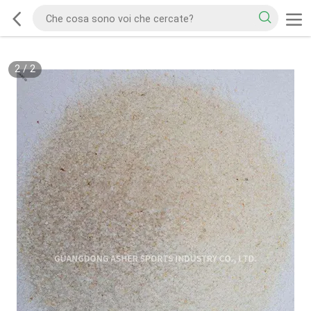
2
/
2