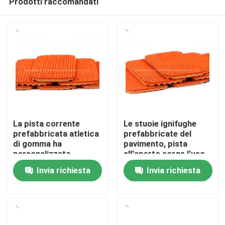
Prodotti raccomandati
La pista corrente
Le stuoie ignifughe
prefabbricata atletica
prefabbricate del
di gomma ha
pavimento, pista
personalizzato
all'aperto sorge l'uso
Casa.
ignifugo
della pista
Invia richiesta
Invia richiesta
Prodotti
Video