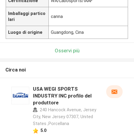
Certificazione
WA/Labosports/IAAF
Imballaggi partico
canna
lari
Luogo di origine
Guangdong, Cina
Osservi più
Circa noi
USA WEGI SPORTS
INDUSTRY INC profilo del
produttore
240 Hancock Avenue, Jersey
City, New Jersey 07307, United
States ,Porcellana
5.0