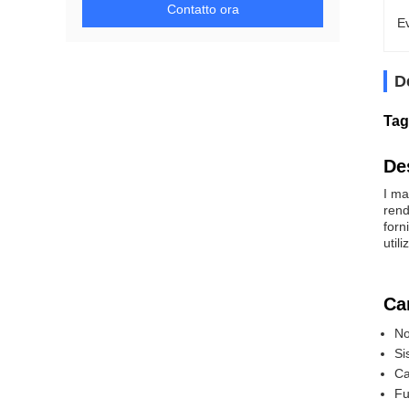
Contatto ora
Ev
D
Tag
De
I ma
rend
forn
util
Car
No
Si
Ca
Fu