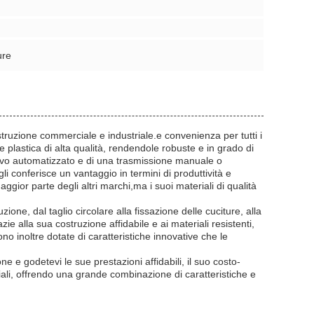
ure
ruzione commerciale e industriale.e convenienza per tutti i
 e plastica di alta qualità, rendendole robuste e in grado di
tivo automatizzato e di una trasmissione manuale o
 conferisce un vantaggio in termini di produttività e
gior parte degli altri marchi,ma i suoi materiali di qualità
ione, dal taglio circolare alla fissazione delle cuciture, alla
zie alla sua costruzione affidabile e ai materiali resistenti,
no inoltre dotate di caratteristiche innovative che le
 e godetevi le sue prestazioni affidabili, il suo costo-
riali, offrendo una grande combinazione di caratteristiche e