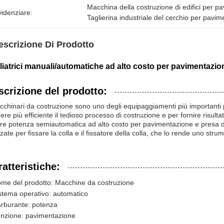
Macchina della costruzione di edifici per p
idenziare:
Taglierina industriale del cerchio per pavi
escrizione Di Prodotto
liatrici manuali/automatiche ad alto costo per pavimentazio
scrizione del prodotto:
cchinari da costruzione sono uno degli equipaggiamenti più importanti p
ere più efficiente il tedioso processo di costruzione e per fornire risult
ire potenza semiautomatica ad alto costo per pavimentazione e presa 
izzate per fissare la colla e il fissatore della colla, che lo rende uno str
atteristiche:
me del prodotto: Macchine da costruzione
stema operativo: automatico
rburante: potenza
nzione: pavimentazione