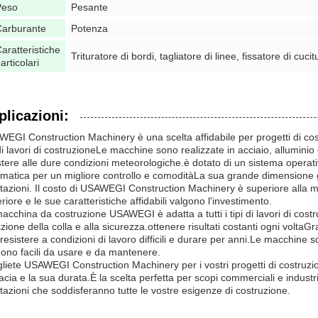
Peso
Pesante
Carburante
Potenza
aratteristiche
Trituratore di bordi, tagliatore di linee, fissatore di cucit
articolari
plicazioni:
EGI Construction Machinery è una scelta affidabile per progetti di cost
 di lavori di costruzioneLe macchine sono realizzate in acciaio, alluminio
stere alle dure condizioni meteorologiche.è dotato di un sistema opera
matica per un migliore controllo e comoditàLa sua grande dimensione gli
tazioni. Il costo di USAWEGI Construction Machinery è superiore alla mag
riore e le sue caratteristiche affidabili valgono l'investimento.
acchina da costruzione USAWEGI è adatta a tutti i tipi di lavori di costruz
azione della colla e alla sicurezza.ottenere risultati costanti ogni voltaGra
resistere a condizioni di lavoro difficili e durare per anni.Le macchine so
ono facili da usare e da mantenere.
liete USAWEGI Construction Machinery per i vostri progetti di costruzione
cacia e la sua durata.È la scelta perfetta per scopi commerciali e indust
tazioni che soddisferanno tutte le vostre esigenze di costruzione.