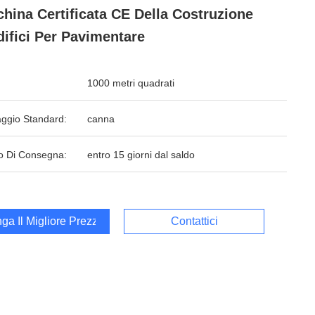
hina Certificata CE Della Costruzione
difici Per Pavimentare
1000 metri quadrati
aggio Standard:
canna
o Di Consegna:
entro 15 giorni dal saldo
ga Il Migliore Prezzo
Contattici