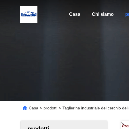
Casa
Chi siamo
p
Casa
>
prodotti
>
Taglierina industriale del cerchio de
prodotti