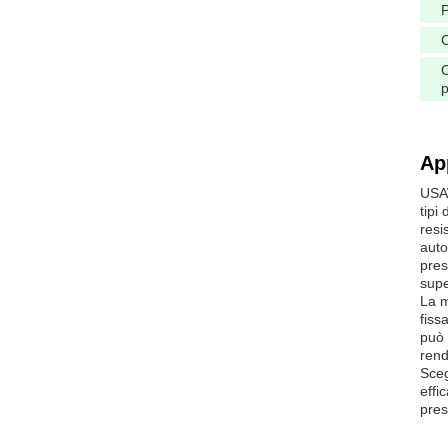
C
p
Ap
USAW
tipi
resi
auto
pres
supe
La m
fiss
può 
rend
Sceg
effi
pres