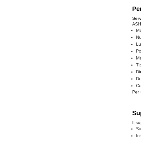
Pe
Ser
ASHE
Ma
Nu
Lu
Po
Ma
Ti
Di
Du
Ca
Per 
Su
Il s
Su
In