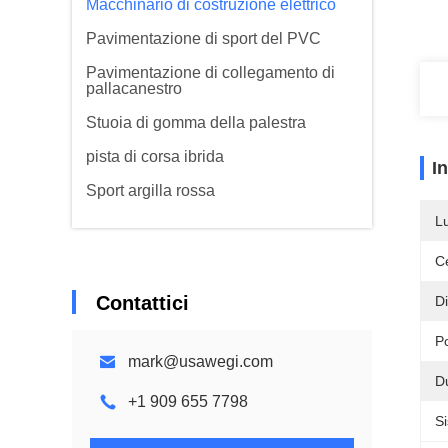
Macchinario di costruzione elettrico
Pavimentazione di sport del PVC
Pavimentazione di collegamento di
pallacanestro
Stuoia di gomma della palestra
pista di corsa ibrida
I
Sport argilla rossa
L
Ce
Contattici
D
P
mark@usawegi.com
Du
+1 909 655 7798
S