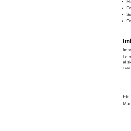
Ma
Fo
Su
Fo
Im
Imba
Le m
al s
i co
Etic
Mac