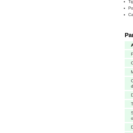
Ti
Po
Ca
Pa
A
C
d
D
T
o