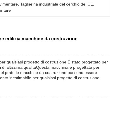
avimentare
, 
Taglierina industriale del cerchio del CE
, 
mentare
ne edilizia macchine da costruzione
er qualsiasi progetto di costruzione.È stato progettato per
ati di altissima qualitàQuesta macchina è progettata per
del prato.le macchine da costruzione possono essere
umento inestimabile per qualsiasi progetto di costruzione.