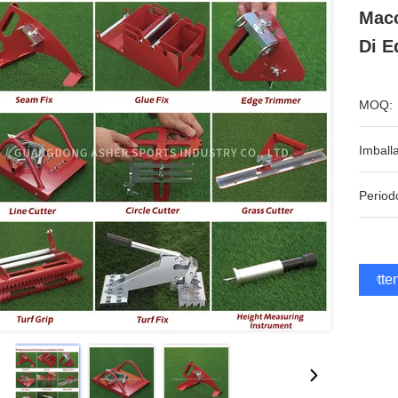
Macc
Di E
MOQ:
Imball
Period
Otten