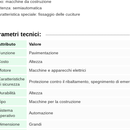
po: macchine da costruzione
tenza: semiautomatica
ratteristica speciale: fissaggio delle cuciture
rametri tecnici:
ttributo
Valore
Funzione
Pavimentazione
Costo
Altezza
Motore
Macchine e apparecchi elettrici
aratteristiche
Protezione contro il ribaltamento, spegnimento di eme
i sicurezza
urabilità
Altezza
ipo
Macchine per la costruzione
Sistema
Automazione
perativo
Dimensione
Grandi