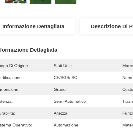
Informazione Dettagliata
Descrizione Di P
nformazione Dettagliata
uogo Di Origine
Stati Uniti
Marc
rtificazione
CE/SGS/ISO
Numer
imensione:
Grandi
Costo
otenza:
Semi-Automatico
Trasm
rabilità:
Altezza
Funzi
istema Operativo:
Automazione
Mater