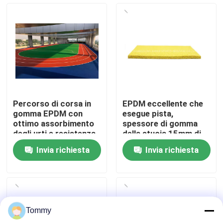
Chi Siamo
Visita alla fabbrica
Controllo di qualità
Percorso di corsa in
EPDM eccellente che
gomma EPDM con
esegue pista,
Contattaci
ottimo assorbimento
spessore di gomma
degli urti e resistenza
della stuoia 15mm di
ai raggi UV
EPDM
Invia richiesta
Invia richiesta
Notizie
Casi
Tommy
Chiedi un preventivo