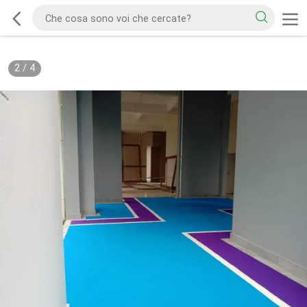
2
/
4