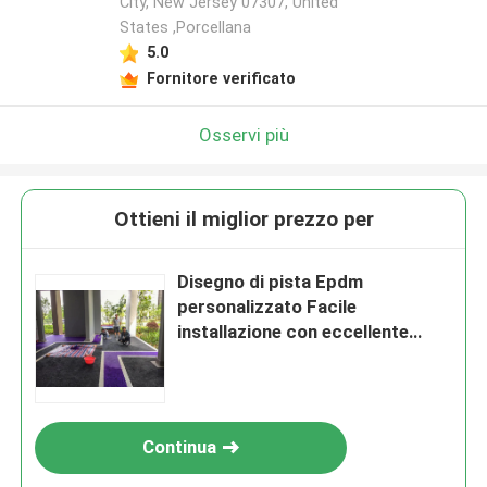
City, New Jersey 07307, United
States ,Porcellana
5.0
Fornitore verificato
Osservi più
Ottieni il miglior prezzo per
Disegno di pista Epdm
personalizzato Facile
installazione con eccellente
resistenza allo slittamento e alle
intemperie
Continua