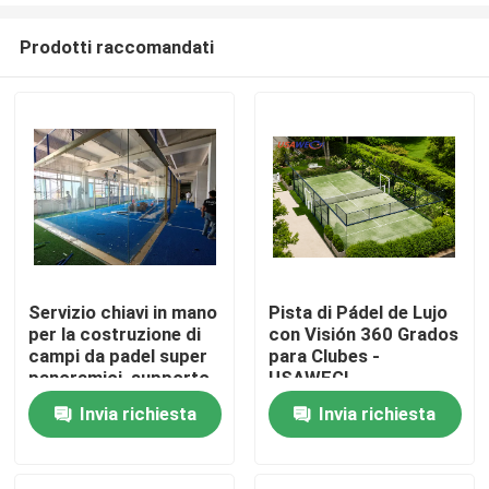
Prodotti raccomandati
Servizio chiavi in mano
Pista di Pádel de Lujo
per la costruzione di
con Visión 360 Grados
Casa.
campi da padel super
para Clubes -
panoramici, supporto
USAWEGI
alla progettazione
Invia richiesta
Invia richiesta
Prodotti
ingegneristica
Video