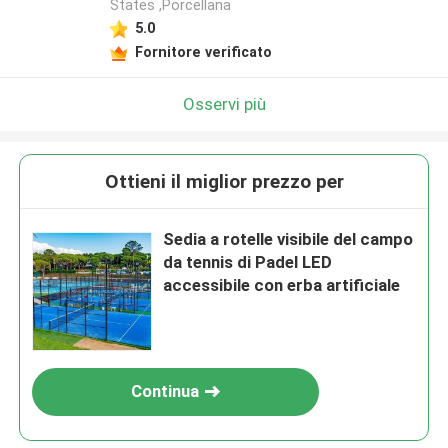
States ,Porcellana
5.0
Fornitore verificato
Osservi più
Ottieni il miglior prezzo per
Sedia a rotelle visibile del campo
da tennis di Padel LED
accessibile con erba artificiale
Continua