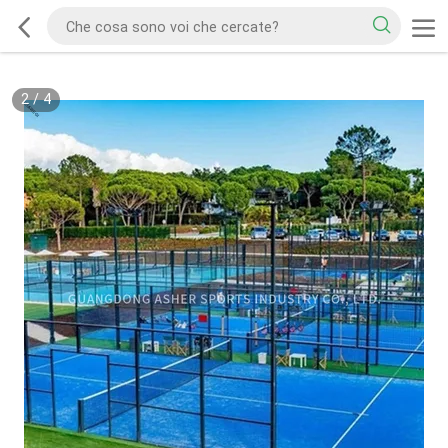
2
/
4