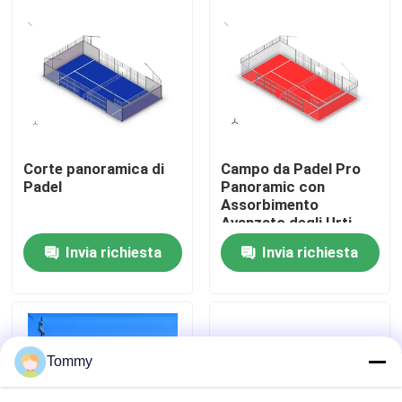
Chi Siamo
Visita alla fabbrica
Controllo di qualità
Corte panoramica di
Campo da Padel Pro
Padel
Panoramic con
Assorbimento
Contattaci
Avanzato degli Urti
per la Sicurezza dei
Invia richiesta
Invia richiesta
Giocatori
Notizie
Casi
Tommy
Chiedi un preventivo