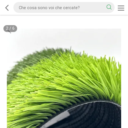
2
/
6