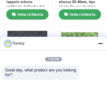
tappeto erboso
altezza 20-40mm, tipo
artificiale dell'erba del
piastrelle per decking
giardino
Invia richiesta
Invia richiesta
Tommy
7:50 PM
Good day, what product are you looking 
for?
Tipo resistente riciclato
Natural Looking Cesped
di Astro dell'erba del
Artificial for Garden
giardino di slittamento
Decoration Soft Grass
sintetico artificiale del
Carpet for Indoor
tappeto erboso
Decoration
Invia richiesta
Invia richiesta