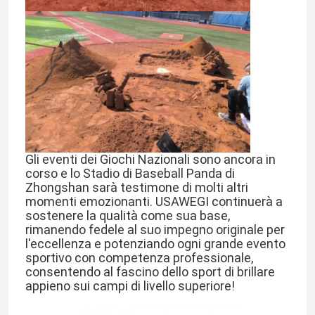
Pista corrente di gomma di EPDM
Sistema del panino che esegue pista
Pista corrente prefabbricata
Gli eventi dei Giochi Nazionali sono ancora in 
pista da corsa in poliuretano
corso e lo Stadio di Baseball Panda di 
Zhongshan sarà testimone di molti altri 
momenti emozionanti. USAWEGI continuerà a 
Campi da calcio artificiali
sostenere la qualità come sua base, 
rimanendo fedele al suo impegno originale per 
l'eccellenza e potenziando ogni grande evento 
sportivo con competenza professionale, 
Campo di padel
consentendo al fascino dello sport di brillare 
appieno sui campi di livello superiore!
Pista da corsa porosa