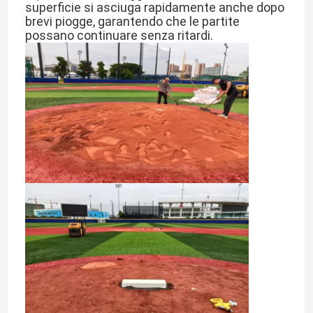
superficie si asciuga rapidamente anche dopo 
brevi piogge, garantendo che le partite 
possano continuare senza ritardi.
Chi Siamo
Visita alla fabbrica
Controllo di qualità
Contattaci
Notizie
Casi
Chiedi un preventivo