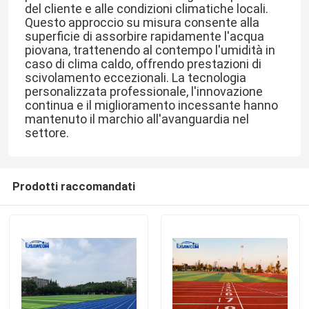
del cliente e alle condizioni climatiche locali. 
Questo approccio su misura consente alla 
Stuoia di gomma della palestra
superficie di assorbire rapidamente l'acqua 
piovana, trattenendo al contempo l'umidità in 
caso di clima caldo, offrendo prestazioni di 
pista di corsa ibrida
scivolamento eccezionali. La tecnologia 
personalizzata professionale, l'innovazione 
continua e il miglioramento incessante hanno 
Sport argilla rossa
mantenuto il marchio all'avanguardia nel 
settore.
Prodotti raccomandati