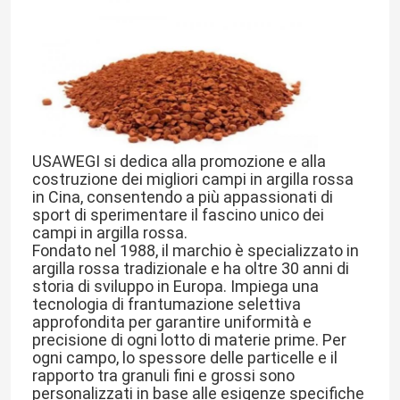
Tappeto erboso artificiale dell'erba del giardino
Pavimenti sportivi in poliuretano
Pavimentazione acrilica di sport
USAWEGI si dedica alla promozione e alla 
costruzione dei migliori campi in argilla rossa 
in Cina, consentendo a più appassionati di 
Accessori artificiali del prato inglese
sport di sperimentare il fascino unico dei 
campi in argilla rossa.
Fondato nel 1988, il marchio è specializzato in 
argilla rossa tradizionale e ha oltre 30 anni di 
Macchinario di costruzione elettrico
storia di sviluppo in Europa. Impiega una 
tecnologia di frantumazione selettiva 
approfondita per garantire uniformità e 
Pavimentazione di sport del PVC
precisione di ogni lotto di materie prime. Per 
ogni campo, lo spessore delle particelle e il 
rapporto tra granuli fini e grossi sono 
Pavimentazione di collegamento di pallacanestro
personalizzati in base alle esigenze specifiche 