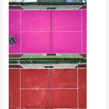
Pista corrente di gomma di EPDM
Sistema del panino che esegue pista
Pista corrente prefabbricata
pista da corsa in poliuretano
Campi da calcio artificiali
Campo di padel
Pista da corsa porosa