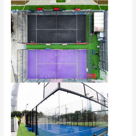
Tappeto erboso artificiale dell'erba del giardino
Pavimenti sportivi in poliuretano
Pavimentazione acrilica di sport
Accessori artificiali del prato inglese
Macchinario di costruzione elettrico
Pavimentazione di sport del PVC
Pavimentazione di collegamento di pallacanestro