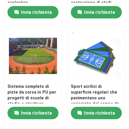
scolastica
costruzione di stadi
professionali
Invia richiesta
Invia richiesta
Sistema completo di
Sport acrilici di
piste da corsa in PU per
superficie regolari che
progetti di scuole di
pavimentano uso
stadio e strutture
variopinto del campo da
atletiche
tennis
Invia richiesta
Invia richiesta