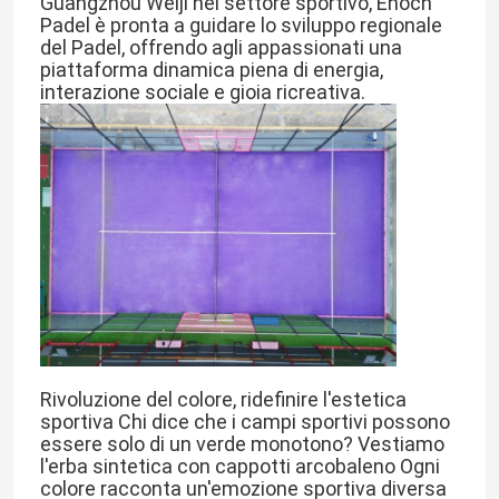
Guangzhou Weiji nel settore sportivo, Enoch 
Padel è pronta a guidare lo sviluppo regionale 
del Padel, offrendo agli appassionati una 
piattaforma dinamica piena di energia, 
interazione sociale e gioia ricreativa.
Casa.
Rivoluzione del colore, ridefinire l'estetica 
sportiva Chi dice che i campi sportivi possono 
Prodotti
essere solo di un verde monotono? Vestiamo 
l'erba sintetica con cappotti arcobaleno Ogni 
colore racconta un'emozione sportiva diversa
Video