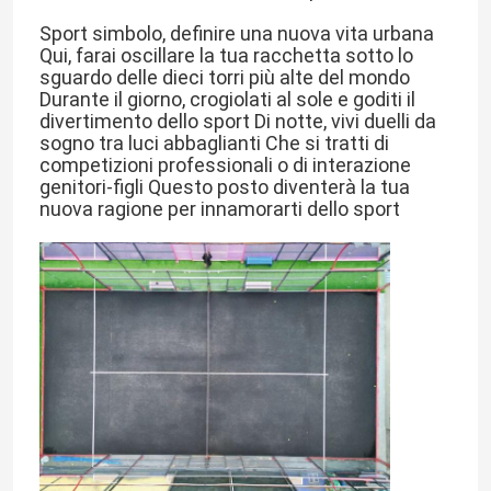
Sport simbolo, definire una nuova vita urbana 
Qui, farai oscillare la tua racchetta sotto lo 
Chi Siamo
sguardo delle dieci torri più alte del mondo 
Durante il giorno, crogiolati al sole e goditi il 
divertimento dello sport Di notte, vivi duelli da 
Visita alla fabbrica
sogno tra luci abbaglianti Che si tratti di 
competizioni professionali o di interazione 
genitori-figli Questo posto diventerà la tua 
Controllo di qualità
nuova ragione per innamorarti dello sport
Contattaci
Notizie
Casi
Chiedi un preventivo